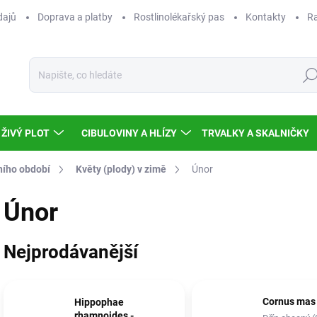
dajů
Doprava a platby
Rostlinolékařský pas
Kontakty
Ra
Hled
ŽIVÝ PLOT
CIBULOVINY A HLÍZY
TRVALKY A SKALNIČKY
ního období
Květy (plody) v zimě
Únor
Únor
Nejprodávanější
Cornus mas
Hippophae
rhamnoides -