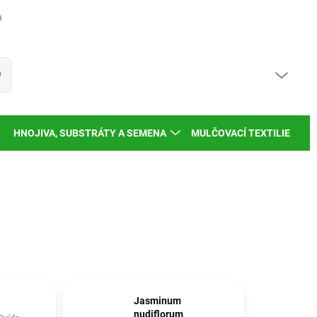
dy a inspirace
Moje objednávka
PRÁZDNÝ KOŠÍK
at
NÁKUPNÍ
KOŠÍK
HNOJIVA, SUBSTRÁTY A SEMENA
MULČOVACÍ TEXTILIE
Jasminum
nudiflorum