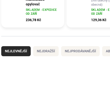
Dřín obecný (
opylovač
obecná)
Rakytník řešetlákovitý -
SKLADEM - EXPEDICE
SKLADEM - 
OD ZÁŘÍ
OD ZÁŘÍ
opylovač
236,78 Kč
129,36 Kč
Ř
a
NEJLEVNĚJŠÍ
NEJDRAŽŠÍ
NEJPRODÁVANĚJŠÍ
A
z
e
n
V
í
ý
p
p
r
i
o
s
d
p
u
r
k
o
t
d