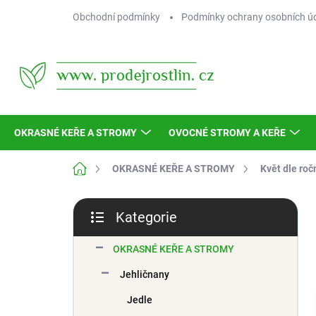
Přejít
Obchodní podmínky
Podmínky ochrany osobních ú
na
obsah
OKRASNÉ KEŘE A STROMY
OVOCNÉ STROMY A KEŘE
Domů
OKRASNÉ KEŘE A STROMY
Květ dle roč
P
Kategorie
o
Přeskočit
s
kategorie
t
OKRASNÉ KEŘE A STROMY
r
Jehličnany
a
n
Jedle
n