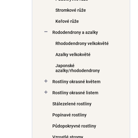
Stromkové růže
Keřové růže
Rododendrony a azalky
Rhododendrony velkokvěté
Azalky velkokvěté
Japonské
azalky/rhododendrony
Rostliny okrasné květem
Rostliny okrasné listem
Stálezelené rostliny
Popínavé rostliny
Půdopokryvné rostliny
Vzrostlé stromy