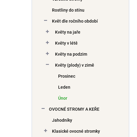
Rostliny do stínu
Květ dle ročního období
Květy na jaře
Květy v létě
Květy na podzim
Květy (plody) v zimě
Prosinec
Leden
Únor
OVOCNÉ STROMY A KEŘE
Jahodníky
Klasické ovocné stromky