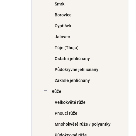
Smrk
í
p
Borovice
a
n
Cypřišek
e
Jalovec
l
Túje (Thuja)
Ostatní jehličnany
Půdokryvné jehličnany
Zakrslé jehličnany
Růže
Velkokvěté růže
Pnoucí růže
Mnohokvěté růže / polyantky
Půdokryvné růže