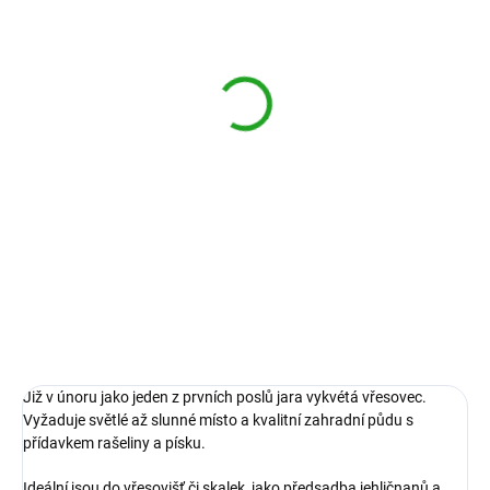
SKLADEM - expedice od září
SKLADEM - expedice od září
Erica carnea -
Erica carnea - růžová
růžovomodrá
Vřesovec pleťový Kramer´s
Rote
Vřesovec pleťový Heathwood
103,95 Kč
103,95 Kč
92,81 Kč bez DPH
92,81 Kč bez DPH
Do košíku
Do košíku
vřesovec pleťový 'Kramer's Rote'
vřesovec pleťový 'Heathwood'
Vřesovišťní partie zahrady.
Vřesovišťní partie zahrady.
Již v únoru jako jeden z prvních poslů jara vykvétá vřesovec.
Vyžaduje světlé až slunné místo a kvalitní zahradní půdu s
přídavkem rašeliny a písku.
Ideální jsou do vřesovišť či skalek, jako předsadba jehličnanů a