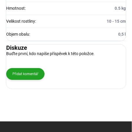
Hmotnost
:
0.5 kg
Velikost rostliny
:
10 - 15 cm
Objem obalu
:
0,5 l
Diskuze
Buďte první, kdo napíše příspěvek k této položce.
Přidat komentář
Z
á