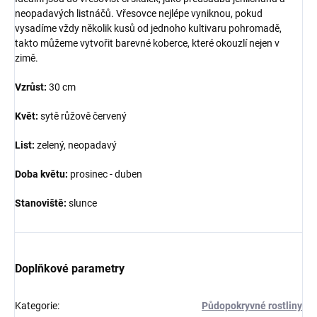
neopadavých listnáčů. Vřesovce nejlépe vyniknou, pokud
vysadíme vždy několik kusů od jednoho kultivaru pohromadě,
takto můžeme vytvořit barevné koberce, které okouzlí nejen v
zimě.
Vzrůst:
30 cm
Květ:
sytě růžově červený
List:
zelený, neopadavý
Doba květu:
prosinec - duben
Stanoviště:
slunce
Doplňkové parametry
Kategorie
:
Půdopokryvné rostliny