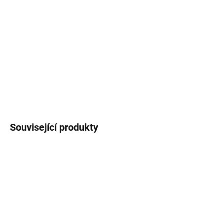
−
+
Přidat do košíku
vřesovec pleťový 'Challenger'
Vřesovišťní partie zahrady.
DETAILNÍ INFORMACE
ZEPTAT SE
Související produkty