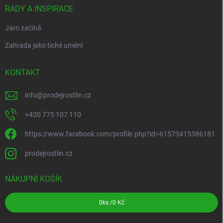
RADY A INSPIRACE
Jaro začíná
Zahrada jako tiché umění
KONTAKT
info
@
prodejrostlin.cz
+420 775 107 110
https://www.facebook.com/profile.php?id=61573415386181
prodejrostlin.cz
NÁKUPNÍ KOŠÍK
0
ks /
0 Kč