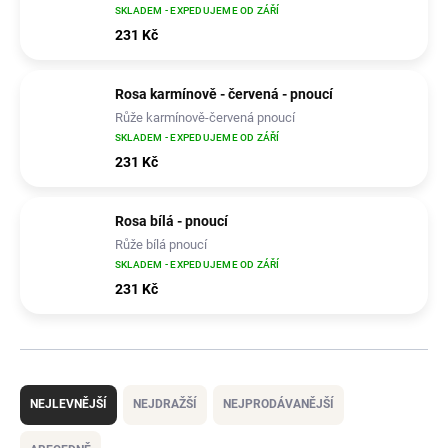
SKLADEM - EXPEDUJEME OD ZÁŘÍ
231 Kč
Rosa karmínově - červená - pnoucí
Růže karmínově-červená pnoucí
SKLADEM - EXPEDUJEME OD ZÁŘÍ
231 Kč
Rosa bílá - pnoucí
Růže bílá pnoucí
SKLADEM - EXPEDUJEME OD ZÁŘÍ
231 Kč
Ř
a
NEJLEVNĚJŠÍ
NEJDRAŽŠÍ
NEJPRODÁVANĚJŠÍ
z
e