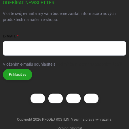
ODEBÍRAT NEWSLETTER
Vložte svůj e-mail a my vám budeme zasílat informace o nových
produktech na našem e-shopu.
E-MAIL
Vložením e-mailu souhlasíte s
podmínkami ochrany osobních údajů
Přihlásit se
Copyright 2026
PRODEJ ROSTLIN
. Všechna práva vyhrazena.
Vytvořil Shoptet