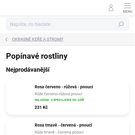
Přejít
na
obsah
Hledat
OKRASNÉ KEŘE A STROMY
Popínavé rostliny
Nejprodávanější
Rosa červeno - růžová - pnoucí
Růže červeno-růžová pnoucí
SKLADEM - EXPEDUJEME OD ZÁŘÍ
231 Kč
Rosa tmavě - červená - pnoucí
Růže tmavě - červená pnoucí