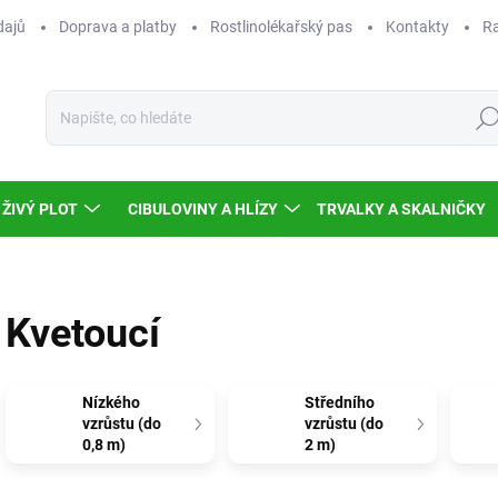
dajů
Doprava a platby
Rostlinolékařský pas
Kontakty
Ra
Hled
ŽIVÝ PLOT
CIBULOVINY A HLÍZY
TRVALKY A SKALNIČKY
Kvetoucí
Nízkého
Středního
vzrůstu (do
vzrůstu (do
0,8 m)
2 m)