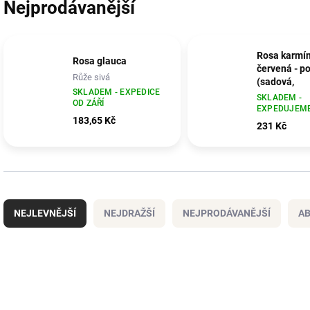
Nejprodávanější
Rosa karmín
Rosa glauca
červená - p
Růže sivá
(sadová,
SKLADEM - EXPEDICE
mnohokvětá
SKLADEM -
OD ZÁŘÍ
EXPEDUJEME
Růže karmíno
183,65 Kč
červená mno
231 Kč
(sadová)
Ř
a
NEJLEVNĚJŠÍ
NEJDRAŽŠÍ
NEJPRODÁVANĚJŠÍ
A
z
e
n
V
í
ý
p
p
r
i