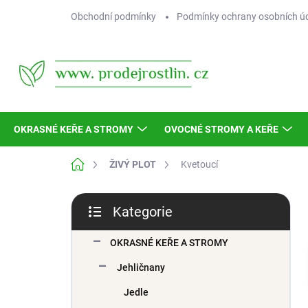
Přejít
Obchodní podmínky
Podmínky ochrany osobních ú
na
obsah
OKRASNÉ KEŘE A STROMY
OVOCNÉ STROMY A KEŘE
Domů
ŽIVÝ PLOT
Kvetoucí
P
Kategorie
o
Přeskočit
s
kategorie
t
OKRASNÉ KEŘE A STROMY
r
Jehličnany
a
n
Jedle
n