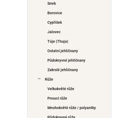
Smrk
í
p
Borovice
a
n
Cypřišek
e
Jalovec
l
Túje (Thuja)
Ostatní jehličnany
Půdokryvné jehličnany
Zakrslé jehličnany
Růže
Velkokvěté růže
Pnoucí růže
Mnohokvěté růže / polyantky
Půdokryvné růže