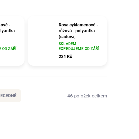
ově -
Rosa cyklamenově -
olyantka
růžová - polyantka
(sadová,
)
mnohokvětá)
SKLADEM -
 OD ZÁŘÍ
EXPEDUJEME OD ZÁŘÍ
vě -
Růže cyklamenově -
hokvětá
růžová mnohokvětá
231 Kč
Tom Tom (sadová)
46
položek celkem
BECEDNĚ