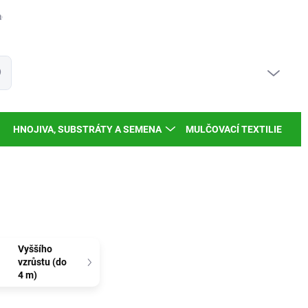
dy a inspirace
Moje objednávka
PRÁZDNÝ KOŠÍK
at
NÁKUPNÍ
KOŠÍK
HNOJIVA, SUBSTRÁTY A SEMENA
MULČOVACÍ TEXTILIE
Vyššího
vzrůstu (do
4 m)