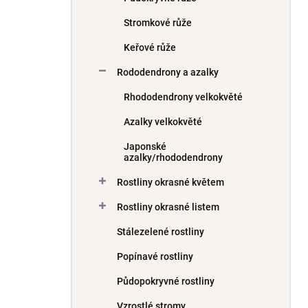
Stromkové růže
Keřové růže
Rododendrony a azalky
Rhododendrony velkokvěté
Azalky velkokvěté
Japonské
azalky/rhododendrony
Rostliny okrasné květem
Rostliny okrasné listem
Stálezelené rostliny
Popínavé rostliny
Půdopokryvné rostliny
Vzrostlé stromy