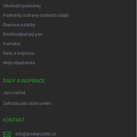
i
Obchodní podmínky
s
u
Podmínky ochrany osobních údajů
Doprava a platby
Rostlinolékařský pas
Kontakty
Rady a inspirace
Moje objednávka
RADY A INSPIRACE
Jaro začíná
Zahrada jako tiché umění
KONTAKT
info
@
prodejrostlin.cz