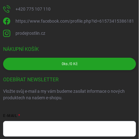
+420 775 107 110
https://www.facebook.com/profile.php?id=61573415386181
prodejrostlin.cz
NÁKUPNÍ KOŠÍK
0
ks /
0 Kč
ODEBÍRAT NEWSLETTER
Vložte svůj e-mail a my vám budeme zasílat informace o nových
produktech na našem e-shopu.
E-MAIL