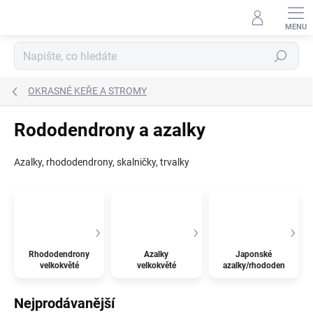
Přejít
na
obsah
Hledat
OKRASNÉ KEŘE A STROMY
Rododendrony a azalky
Azalky, rhododendrony, skalničky, trvalky
Rhododendrony
Azalky
Japonské
velkokvěté
velkokvěté
azalky/rhododendrony
Nejprodávanější