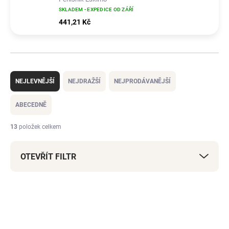
SKLADEM - EXPEDICE OD ZÁŘÍ
441,21 Kč
Ř
a
NEJLEVNĚJŠÍ
NEJDRAŽŠÍ
NEJPRODÁVANĚJŠÍ
z
e
ABECEDNĚ
n
í
13
položek celkem
p
r
OTEVŘÍT FILTR
o
d
u
V
k
ý
t
p
ů
i