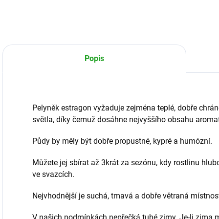
Popis
Pelyněk estragon vyžaduje zejména teplé, dobře chrán
světla, díky čemuž dosáhne nejvyššího obsahu aromat
Půdy by měly být dobře propustné, kypré a humózní.
Můžete jej sbírat až 3krát za sezónu, kdy rostlinu hlu
ve svazcích.
Nejvhodnější je suchá, tmavá a dobře větraná místnos
V našich podmínkách nepřečká tuhé zimy. Je-li zima mí