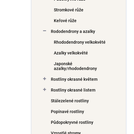
Stromkové růže
Keřové růže
Rododendrony a azalky
Rhododendrony velkokvěté
Azalky velkokvěté
Japonské
azalky/rhododendrony
Rostliny okrasné květem
Rostliny okrasné listem
Stálezelené rostliny
Popínavé rostliny
Půdopokryvné rostliny
Vzrostlé stromy