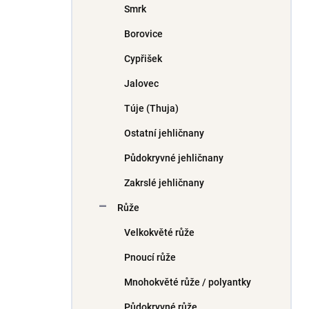
Smrk
í
p
Borovice
a
n
Cypřišek
e
Jalovec
l
Túje (Thuja)
Ostatní jehličnany
Půdokryvné jehličnany
Zakrslé jehličnany
Růže
Velkokvěté růže
Pnoucí růže
Mnohokvěté růže / polyantky
Půdokryvné růže