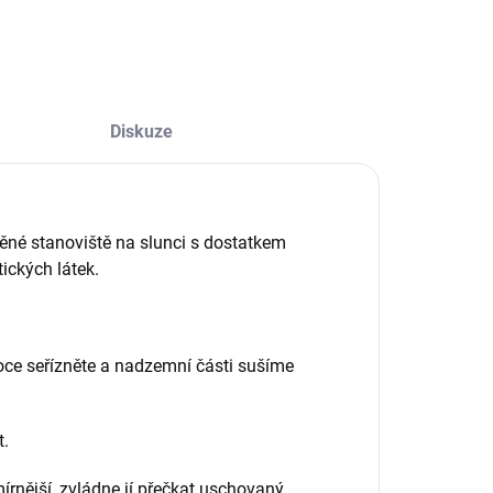
ZEPTAT SE
Diskuze
ěné stanoviště na slunci s dostatkem
ických látek.
boce seřízněte a nadzemní části sušíme
t.
rnější, zvládne jí přečkat uschovaný