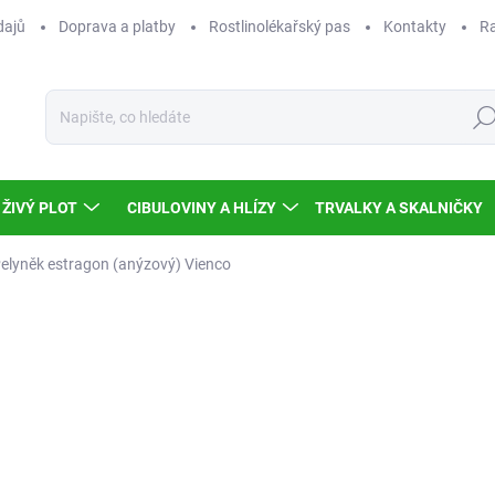
dajů
Doprava a platby
Rostlinolékařský pas
Kontakty
Ra
Hled
ŽIVÝ PLOT
CIBULOVINY A HLÍZY
TRVALKY A SKALNIČKY
elyněk estragon (anýzový) Vienco
Neohodnoceno
Podrobnosti hodnocení
AKCE
NOVINKA
TIP
93
83,