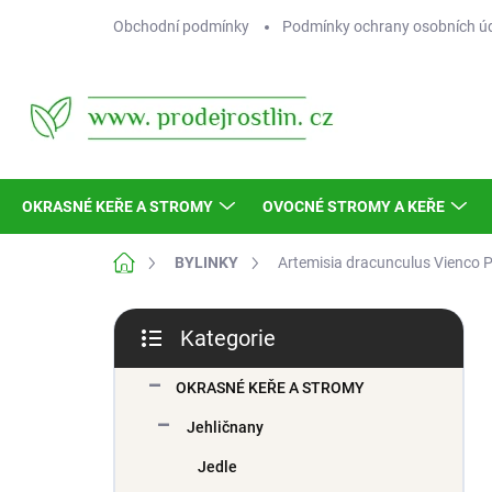
Přejít
Obchodní podmínky
Podmínky ochrany osobních ú
na
obsah
OKRASNÉ KEŘE A STROMY
OVOCNÉ STROMY A KEŘE
Domů
BYLINKY
Artemisia dracunculus Vienco
P
P
Kategorie
o
Přeskočit
s
kategorie
t
OKRASNÉ KEŘE A STROMY
r
Jehličnany
a
n
Jedle
n