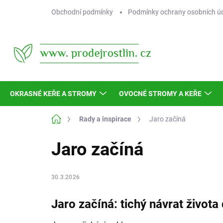
Přejít
Obchodní podmínky
Podmínky ochrany osobních ú
na
obsah
OKRASNÉ KEŘE A STROMY
OVOCNÉ STROMY A KEŘE
Domů
Rady a inspirace
Jaro začíná
Jaro začíná
30.3.2026
Jaro začíná: tichý návrat života