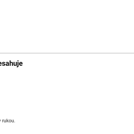
esahuje
v rukou.