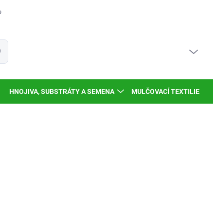
dy a inspirace
Moje objednávka
PRÁZDNÝ KOŠÍK
at
NÁKUPNÍ
KOŠÍK
HNOJIVA, SUBSTRÁTY A SEMENA
MULČOVACÍ TEXTILIE