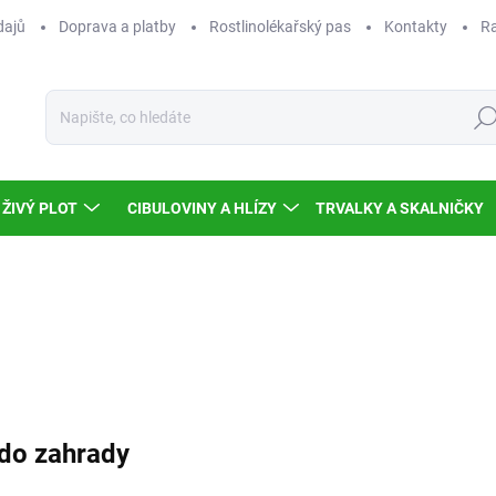
dajů
Doprava a platby
Rostlinolékařský pas
Kontakty
Ra
Hled
ŽIVÝ PLOT
CIBULOVINY A HLÍZY
TRVALKY A SKALNIČKY
 do zahrady