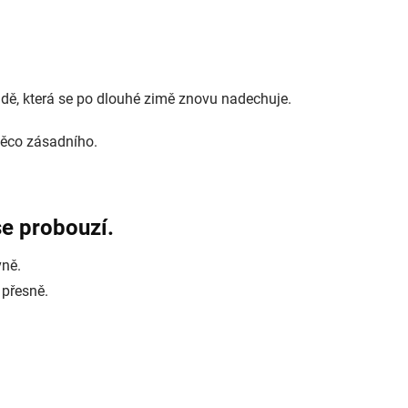
ůdě, která se po dlouhé zimě znovu nadechuje.
ěco zásadního.
e probouzí.
vně.
 přesně.