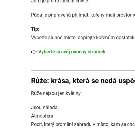
Jaro je pro to ideální chvíle.
Půda je připravená přijímat, kořeny mají prostor 
Tip:
Vyberte slunné místo, dopřejte kořenům dostatek 
👉
Vyberte si svůj ovocný stromek
Růže: krása, která se nedá uspě
Růže nejsou jen květiny.
Jsou nálada.
Atmosféra.
Pocit, který promění zahradu v místo, kam se chc