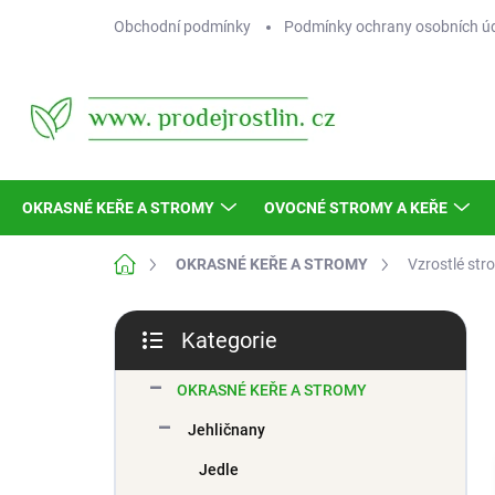
Přejít
Obchodní podmínky
Podmínky ochrany osobních ú
na
obsah
OKRASNÉ KEŘE A STROMY
OVOCNÉ STROMY A KEŘE
Domů
OKRASNÉ KEŘE A STROMY
Vzrostlé str
P
Kategorie
o
Přeskočit
s
kategorie
t
OKRASNÉ KEŘE A STROMY
r
Jehličnany
a
n
Jedle
n