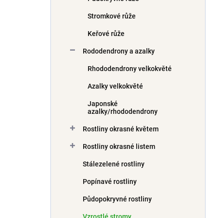
Stromkové růže
Keřové růže
Rododendrony a azalky
Rhododendrony velkokvěté
Azalky velkokvěté
Japonské
azalky/rhododendrony
Rostliny okrasné květem
Rostliny okrasné listem
Stálezelené rostliny
Popínavé rostliny
Půdopokryvné rostliny
Vzrostlé stromy