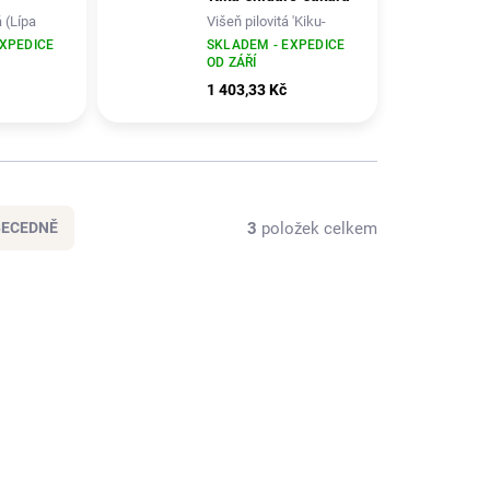
 (Lípa
Višeň pilovitá 'Kiku-
shidare-sakura'
EXPEDICE
SKLADEM - EXPEDICE
OD ZÁŘÍ
1 403,33 Kč
3
položek celkem
BECEDNĚ