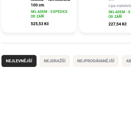
100 cm
Lípa malolistá
srdčitá)
Vrba japonská ´Hakuro
SKLADEM - EXPEDICE
SKLADEM - 
OD ZÁŘÍ
Nishiki´ NA KMÍNKU
OD ZÁŘÍ
100 cm (roubovaný
525,53 Kč
227,54 Kč
kultivar)
Ř
a
NEJLEVNĚJŠÍ
NEJDRAŽŠÍ
NEJPRODÁVANĚJŠÍ
A
z
e
n
V
í
ý
NOVINKA
p
p
r
i
o
s
d
p
u
r
k
o
t
d