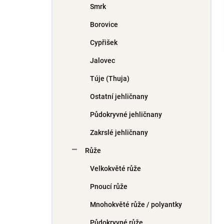
Smrk
í
p
Borovice
a
n
Cypřišek
e
Jalovec
l
Túje (Thuja)
Ostatní jehličnany
Půdokryvné jehličnany
Zakrslé jehličnany
Růže
Velkokvěté růže
Pnoucí růže
Mnohokvěté růže / polyantky
Půdokryvné růže