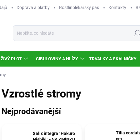
dajů
Doprava a platby
Rostlinolékařský pas
Kontakty
Ra
Hled
ŽIVÝ PLOT
CIBULOVINY A HLÍZY
TRVALKY A SKALNIČKY
omy
Vzrostlé stromy
Nejprodávanější
Tilia cordat
Salix integra ´Hakuro
cm
Nishiki´ - NA KMÍNKU