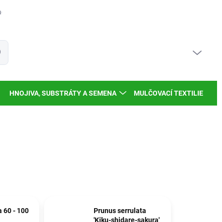
dy a inspirace
Moje objednávka
PRÁZDNÝ KOŠÍK
at
NÁKUPNÍ
KOŠÍK
HNOJIVA, SUBSTRÁTY A SEMENA
MULČOVACÍ TEXTILIE
a 60 - 100
Prunus serrulata
'Kiku-shidare-sakura'