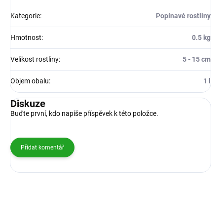
Kategorie
:
Popínavé rostliny
Hmotnost
:
0.5 kg
Velikost rostliny
:
5 - 15 cm
Objem obalu
:
1 l
Diskuze
Buďte první, kdo napíše příspěvek k této položce.
Přidat komentář