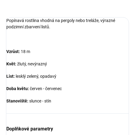
ZEPTAT SE
Popínavá rostlina vhodná na pergoly nebo treláže, výrazné
podzimní zbarvení listů.
Vzrůst:
18 m
Květ:
žlutý, nevýrazný
List:
lesklý zelený, opadavý
Doba květu:
červen - červenec
Stanoviště:
slunce - stín
Doplňkové parametry