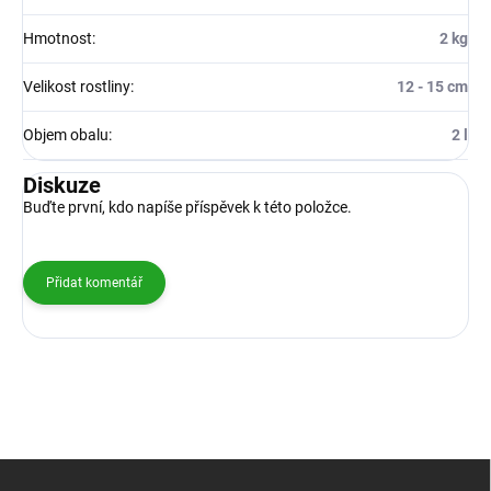
Hmotnost
:
2 kg
Velikost rostliny
:
12 - 15 cm
Objem obalu
:
2 l
Diskuze
Buďte první, kdo napíše příspěvek k této položce.
Přidat komentář
Z