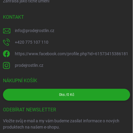
Zahrada jako tiché umění
KONTAKT
info
@
prodejrostlin.cz
+420 775 107 110
https://www.facebook.com/profile.php?id=61573415386181
prodejrostlin.cz
NÁKUPNÍ KOŠÍK
0
ks /
0 Kč
ODEBÍRAT NEWSLETTER
Vložte svůj e-mail a my vám budeme zasílat informace o nových
produktech na našem e-shopu.