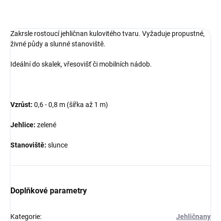
ZEPTAT SE
Zakrsle rostoucí jehličnan kulovitého tvaru. Vyžaduje propustné,
živné půdy a slunné stanoviště.
Ideální do skalek, vřesovišť či mobilních nádob.
Vzrůst:
0,6 - 0,8 m (šířka až 1 m)
Jehlice:
zelené
Stanoviště:
slunce
Doplňkové parametry
Kategorie
:
Jehličnany