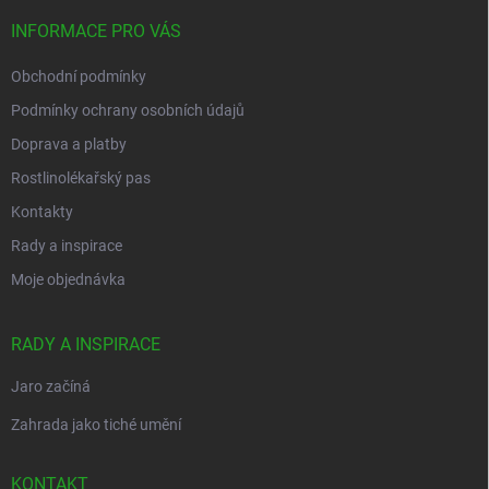
t
v
í
INFORMACE PRO VÁS
k
y
Obchodní podmínky
v
ý
Podmínky ochrany osobních údajů
p
i
Doprava a platby
s
Rostlinolékařský pas
u
Kontakty
Rady a inspirace
Moje objednávka
RADY A INSPIRACE
Jaro začíná
Zahrada jako tiché umění
KONTAKT