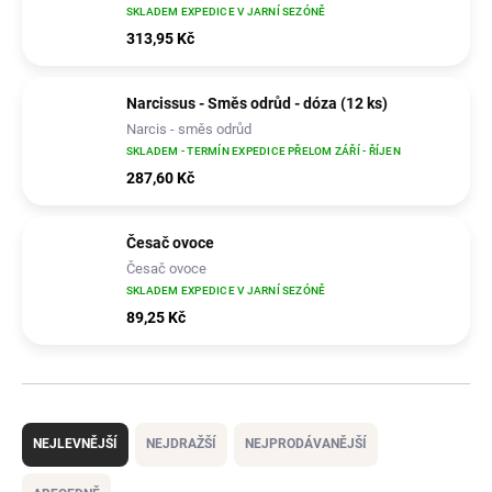
SKLADEM EXPEDICE V JARNÍ SEZÓNĚ
313,95 Kč
Narcissus - Směs odrůd - dóza (12 ks)
Narcis - směs odrůd
SKLADEM - TERMÍN EXPEDICE PŘELOM ZÁŘÍ - ŘÍJEN
287,60 Kč
Česač ovoce
Česač ovoce
SKLADEM EXPEDICE V JARNÍ SEZÓNĚ
89,25 Kč
Ř
a
NEJLEVNĚJŠÍ
NEJDRAŽŠÍ
NEJPRODÁVANĚJŠÍ
z
e