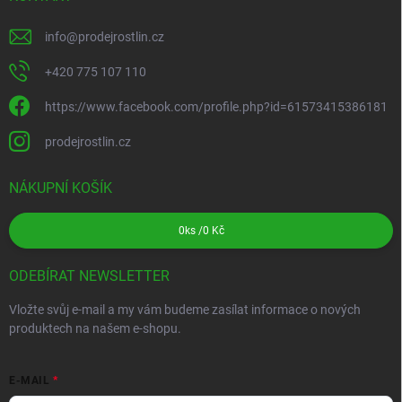
info
@
prodejrostlin.cz
+420 775 107 110
https://www.facebook.com/profile.php?id=61573415386181
prodejrostlin.cz
NÁKUPNÍ KOŠÍK
0
ks /
0 Kč
ODEBÍRAT NEWSLETTER
Vložte svůj e-mail a my vám budeme zasílat informace o nových
produktech na našem e-shopu.
E-MAIL