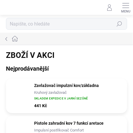
Přejít
na
obsah
Hledat
Domů
ZBOŽÍ V AKCI
Nejprodávanější
Zavlažovač impulzní kov/základna
Kruhový zavlažovač
SKLADEM EXPEDICE V JARNÍ SEZÓNĚ
441 Kč
Pistole zahradní kov 7 funkcí aretace
Impulsní postřikovač Comfort