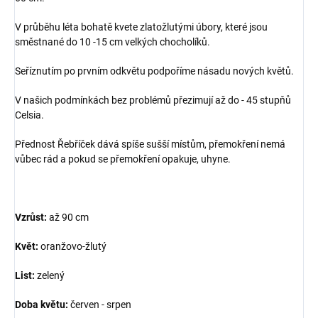
V průběhu léta bohatě kvete zlatožlutými úbory, které jsou
směstnané do 10 -15 cm velkých chocholíků.
Seříznutím po prvním odkvětu podpoříme násadu nových květů.
V našich podmínkách bez problémů přezimují až do - 45 stupňů
Celsia.
Přednost Řebříček dává spíše sušší místům, přemokření nemá
vůbec rád a pokud se přemokření opakuje, uhyne.
Vzrůst:
až 90 cm
Květ:
oranžovo-žlutý
List:
zelený
Doba květu:
červen - srpen