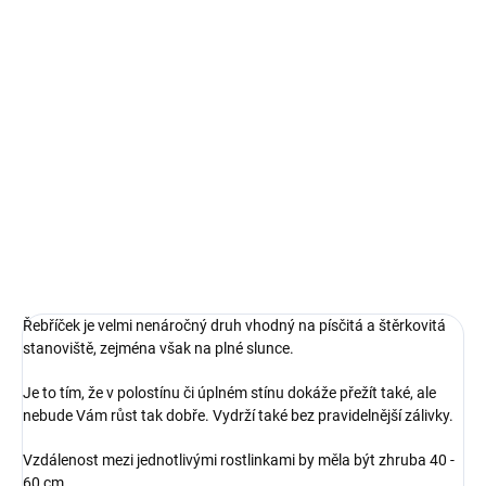
Sibiř. Vhodná do přírodních a divokých výsadeb.
jedná se o vysoce atraktivní trvalku, která vytváří výrazné a
elegantní oranžovo-žluté květy.
Mají příjemnou vůni, která přiláká motýly i včely, díky čemuž tato
rostlinka přirozeně přispívá k potřebné biodiverzitě a podporuje
tak zdraví vaší zahrady.
DETAILNÍ INFORMACE
ZEPTAT SE
Řebříček je velmi nenáročný druh vhodný na písčitá a štěrkovitá
stanoviště, zejména však na plné slunce.
Je to tím, že v polostínu či úplném stínu dokáže přežít také, ale
nebude Vám růst tak dobře. Vydrží také bez pravidelnější zálivky.
Vzdálenost mezi jednotlivými rostlinkami by měla být zhruba 40 -
60 cm.