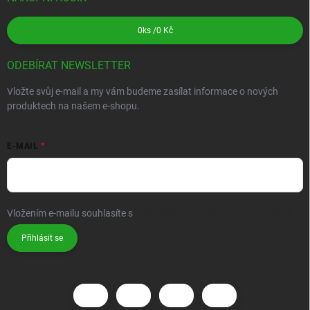
0
ks /
0 Kč
ODEBÍRAT NEWSLETTER
Vložte svůj e-mail a my vám budeme zasílat informace o nových
produktech na našem e-shopu.
E-MAIL
Vložením e-mailu souhlasíte s
podmínkami ochrany osobních údajů
Přihlásit se