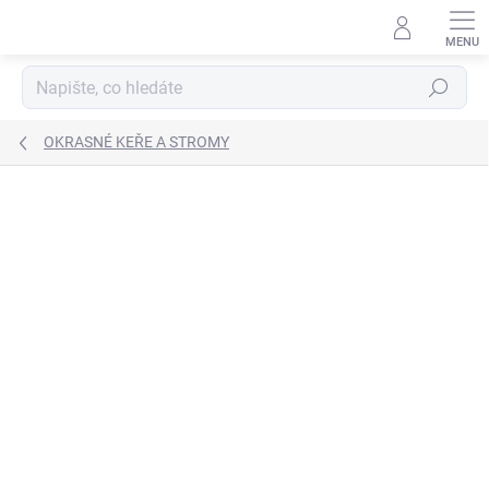
Přejít
na
obsah
Hledat
OKRASNÉ KEŘE A STROMY
Neohodnoceno
Podrobnosti hodnocení