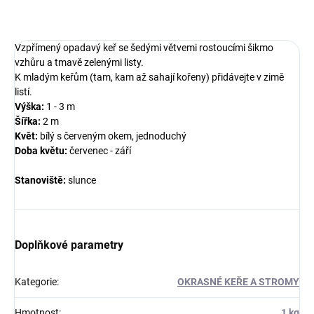
ZEPTAT SE
Vzpřímený opadavý keř
se šedými větvemi rostoucími šikmo
vzhůru a tmavě zelenými listy.
K mladým keřům (tam, kam až sahají kořeny) přidávejte v zimě
listí.
Výška:
1 - 3 m
Šířka:
2 m
Květ:
bílý s červeným okem, jednoduchý
Doba květu:
červenec - září
Stanoviště:
slunce
Doplňkové parametry
Kategorie
:
OKRASNÉ KEŘE A STROMY
Hmotnost
:
1 kg