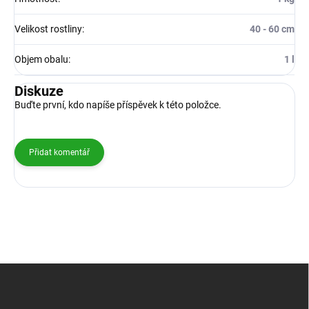
Velikost rostliny
:
40 - 60 cm
Objem obalu
:
1 l
Diskuze
Buďte první, kdo napíše příspěvek k této položce.
Přidat komentář
Z
á
p