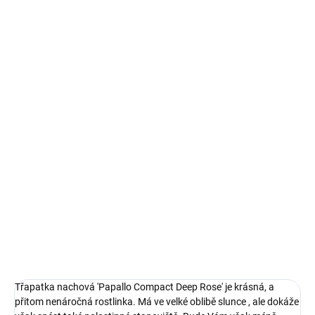
Třapatka nachová, patří mezi okrasné, medonosné, opadavé
trvalky.
Zařazuje se do čeledi hvězdnicovité – Asteraceae.
Pochází z USA, kde běžně roste v prériích a suchých světlých
lesích.
Původně ji hojně používali domorodí indiáni, kteří si přikládali
odvary z kořene na své rány, např. po kousnutí a bodnutí hmyzem.
Vyplachovali si jejím odvarem ústa při bolestech zubů nebo dásní.
Kořen žvýkali při jakýchkoliv jiných svých bolestech.
DETAILNÍ INFORMACE
ZEPTAT SE
Třapatka nachová 'Papallo Compact Deep Rose' je krásná, a
přitom nenáročná rostlinka. Má ve velké oblibě slunce , ale dokáže