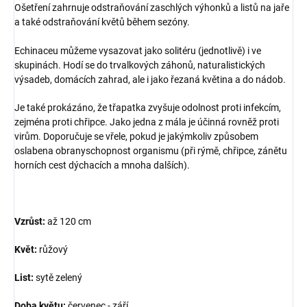
Ošetření zahrnuje odstraňování zaschlých výhonků a listů na jaře
a také odstraňování květů během sezóny.
Echinaceu můžeme vysazovat jako solitéru (jednotlivě) i ve
skupinách. Hodí se do trvalkových záhonů, naturalistických
výsadeb, domácích zahrad, ale i jako řezaná květina a do nádob.
Je také prokázáno, že třapatka zvyšuje odolnost proti infekcím,
zejména proti chřipce. Jako jedna z mála je účinná rovněž proti
virům. Doporučuje se vřele, pokud je jakýmkoliv způsobem
oslabena obranyschopnost organismu (při rýmě, chřipce, zánětu
horních cest dýchacích a mnoha dalších).
Vzrůst:
až 120 cm
Květ:
růžový
List:
sytě zelený
Doba květu:
červenec - září