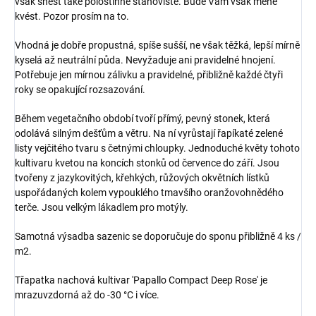
však snést také polostinné stanoviště. Bude Vám však méně
kvést. Pozor prosím na to.
Vhodná je dobře propustná, spíše sušší, ne však těžká, lepší mírně
kyselá až neutrální půda. Nevyžaduje ani pravidelné hnojení.
Potřebuje jen mírnou zálivku a pravidelné, přibližně každé čtyři
roky se opakující rozsazování.
Během vegetačního období tvoří přímý, pevný stonek, která
odolává silným dešťům a větru. Na ní vyrůstají řapíkaté zelené
listy vejčitého tvaru s četnými chloupky. Jednoduché květy tohoto
kultivaru kvetou na koncích stonků od července do září. Jsou
tvořeny z jazykovitých, křehkých, růžových okvětních lístků
uspořádaných kolem vypouklého tmavšího oranžovohnědého
terče. Jsou velkým lákadlem pro motýly.
Samotná výsadba sazenic se doporučuje do sponu přibližně 4 ks /
m2.
Třapatka nachová kultivar 'Papallo Compact Deep Rose' je
mrazuvzdorná až do -30 °C i více.