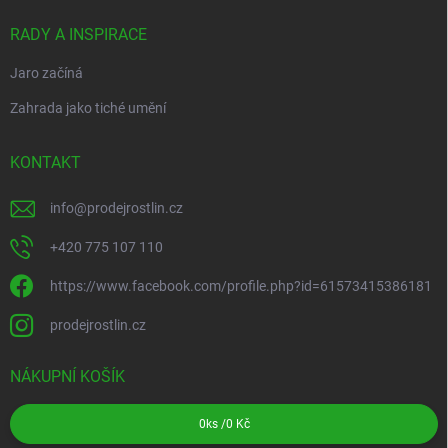
RADY A INSPIRACE
Jaro začíná
Zahrada jako tiché umění
KONTAKT
info
@
prodejrostlin.cz
+420 775 107 110
https://www.facebook.com/profile.php?id=61573415386181
prodejrostlin.cz
NÁKUPNÍ KOŠÍK
0
ks /
0 Kč