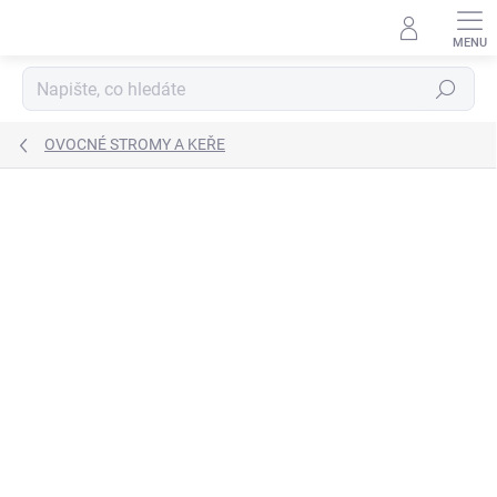
Přejít
na
obsah
Hledat
OVOCNÉ STROMY A KEŘE
Neohodnoceno
Podrobnosti hodnocení
TIP