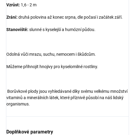
Vzrůst:
1,6 - 2 m
Zrání:
druhá polovina až konec srpna, dle počasí i začátek září.
Stanoviště:
slunné s kyselejší a humózní půdou.
Odolná vůči mrazu, suchu, nemocem i škůdcům.
Můžeme přihnojit hnojivy pro kyselomilné rostliny.
Borůvkové plody jsou vyhledávané díky svému velkému množství
vitaminů a minerálních látek, které příznivě působí na náš lidský
organismus.
Doplňkové parametry