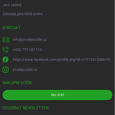
Jaro začíná
Zahrada jako tiché umění
KONTAKT
info
@
prodejrostlin.cz
+420 775 107 110
https://www.facebook.com/profile.php?id=61573415386181
prodejrostlin.cz
NÁKUPNÍ KOŠÍK
0
ks /
0 Kč
ODEBÍRAT NEWSLETTER