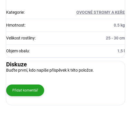
Kategorie
:
OVOCNÉ STROMY A KEŘE
Hmotnost
:
0.5 kg
Velikost rostliny
:
25 - 30 cm
Objem obalu
:
1,5 l
Diskuze
Buďte první, kdo napíše příspěvek k této položce.
Přidat komentář