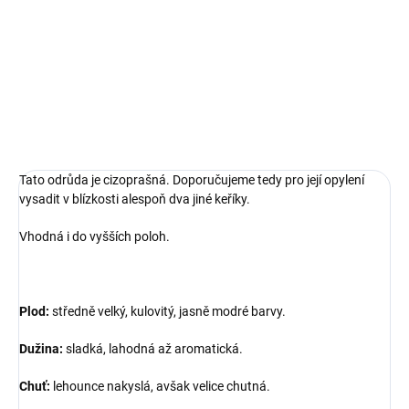
Pozdní odrůda amerických borůvek, velice úrodná s dobrou
skladovatelností plodů.
DETAILNÍ INFORMACE
ZEPTAT SE
Tato odrůda je cizoprašná. Doporučujeme tedy pro její opylení
vysadit v blízkosti alespoň dva jiné keříky.
Vhodná i do vyšších poloh.
Plod:
středně velký, kulovitý, jasně modré barvy.
Dužina:
sladká, lahodná až aromatická.
Chuť:
lehounce nakyslá, avšak velice chutná.