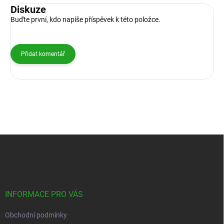
Diskuze
Buďte první, kdo napíše příspěvek k této položce.
Přidat komentář
Z
á
p
a
t
í
INFORMACE PRO VÁS
Obchodní podmínky