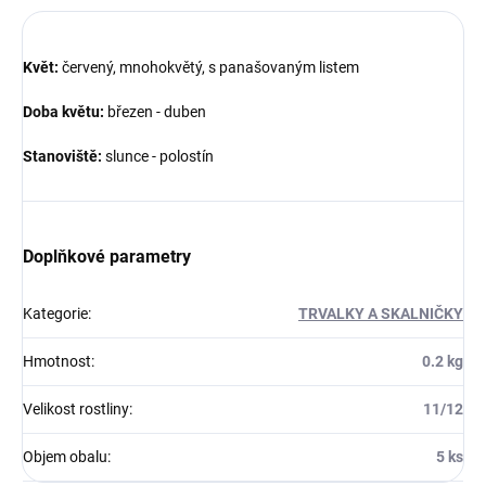
Květ:
červený, mnohokvětý, s panašovaným listem
Doba květu:
březen - duben
Stanoviště:
slunce - polostín
Doplňkové parametry
Kategorie
:
TRVALKY A SKALNIČKY
Hmotnost
:
0.2 kg
Velikost rostliny
:
11/12
Objem obalu
:
5 ks