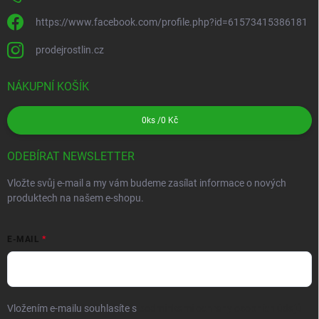
https://www.facebook.com/profile.php?id=61573415386181
prodejrostlin.cz
NÁKUPNÍ KOŠÍK
0
ks /
0 Kč
ODEBÍRAT NEWSLETTER
Vložte svůj e-mail a my vám budeme zasílat informace o nových
produktech na našem e-shopu.
E-MAIL
Vložením e-mailu souhlasíte s
podmínkami ochrany osobních údajů