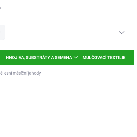
dy a inspirace
Moje objednávka
PRÁZDNÝ KOŠÍK
at
NÁKUPNÍ
KOŠÍK
HNOJIVA, SUBSTRÁTY A SEMENA
MULČOVACÍ TEXTILIE
 lesní měsíční jahody
,45 Kč
44 Kč bez DPH