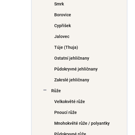
Smrk
í
p
Borovice
a
n
Cypřišek
e
Jalovec
l
Túje (Thuja)
Ostatní jehličnany
Půdokryvné jehličnany
Zakrslé jehličnany
Růže
Velkokvěté růže
Pnoucí růže
Mnohokvěté růže / polyantky
Půdokryvné růže