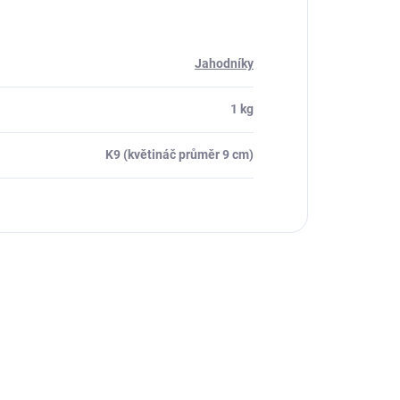
Jahodníky
1 kg
K9 (květináč průměr 9 cm)