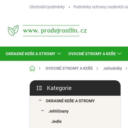
Přejít
Obchodní podmínky
Podmínky ochrany osobních ú
na
obsah
OKRASNÉ KEŘE A STROMY
OVOCNÉ STROMY A KEŘE
Domů
OVOCNÉ STROMY A KEŘE
Jahodníky
P
Kategorie
o
Přeskočit
s
kategorie
t
OKRASNÉ KEŘE A STROMY
r
Jehličnany
a
n
Jedle
n