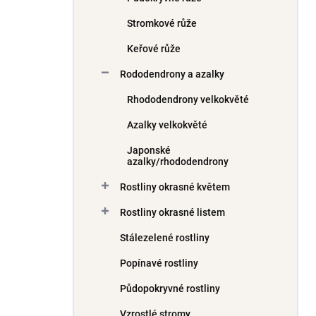
Stromkové růže
Keřové růže
Rododendrony a azalky
Rhododendrony velkokvěté
Azalky velkokvěté
Japonské
azalky/rhododendrony
Rostliny okrasné květem
Rostliny okrasné listem
Stálezelené rostliny
Popínavé rostliny
Půdopokryvné rostliny
Vzrostlé stromy