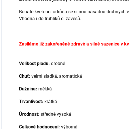
Bohatě kvetoucí odrůda se silnou násadou drobných v
Vhodná i do truhlíků či závěsů.
Zasíláme již zakořeněné zdravé a silné sazenice v k
Velikost plodu:
drobné
Chuť:
velmi sladká, aromatická
Dužnina:
měkká
Trvanlivost:
krátká
Úrodnost:
středně vysoká
Celkové hodnocení:
výborná