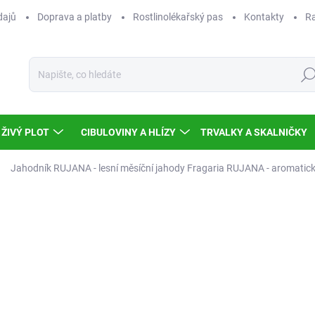
dajů
Doprava a platby
Rostlinolékařský pas
Kontakty
Ra
Hled
ŽIVÝ PLOT
CIBULOVINY A HLÍZY
TRVALKY A SKALNIČKY
Jahodník RUJANA - lesní měsíční jahody
Fragaria RUJANA - aromatické
Neohodnoceno
Podrobnosti hodnocení
TIP
93
83,