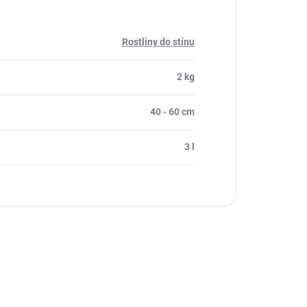
Rostliny do stínu
2 kg
40 - 60 cm
3 l