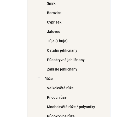
Smrk
í
p
Borovice
a
n
Cypřišek
e
Jalovec
l
Túje (Thuja)
Ostatní jehličnany
Půdokryvné jehličnany
Zakrslé jehličnany
Růže
Velkokvěté růže
Pnoucí růže
Mnohokvěté růže / polyantky
Půdokryvné růže