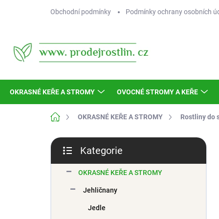
Přejít
Obchodní podmínky
Podmínky ochrany osobních ú
na
obsah
OKRASNÉ KEŘE A STROMY
OVOCNÉ STROMY A KEŘE
Domů
OKRASNÉ KEŘE A STROMY
Rostliny do 
P
Kategorie
o
Přeskočit
s
kategorie
t
OKRASNÉ KEŘE A STROMY
r
Jehličnany
a
n
Jedle
n