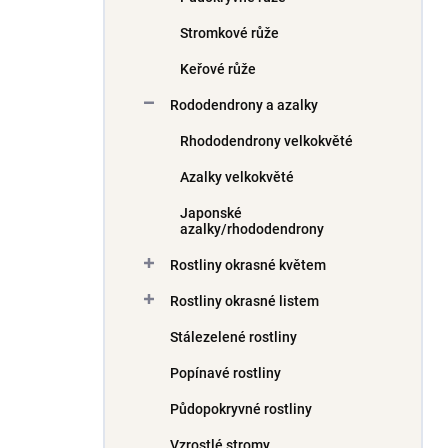
Stromkové růže
Keřové růže
Rododendrony a azalky
Rhododendrony velkokvěté
Azalky velkokvěté
Japonské
azalky/rhododendrony
Rostliny okrasné květem
Rostliny okrasné listem
Stálezelené rostliny
Popínavé rostliny
Půdopokryvné rostliny
Vzrostlé stromy