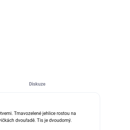
−
+
Přidat do košíku
ILNÍ INFORMACE
ZEPTAT SE
Diskuze
větvemi. Tmavozelené jehlice rostou na
vičkách dvouřadě. Tis je dvoudomý.