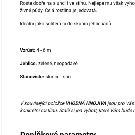
Roste dobře na slunci i ve stínu. Nejlépe mu však vyhov
živné půdy. Celá rostlina je jedovatá.
Ideální jako solitéra či do skupin jehličnanů.
Vzrůst:
4 - 6 m
Jehlice:
zelené, neopadavé
Stanoviště:
slunce - stín
V související položce
VHODNÁ HNOJIVA
jsou pro Vás 
konkrétní rostlinu. Stačí si jen vybrat, které Vám bude
Doplňkové parametry