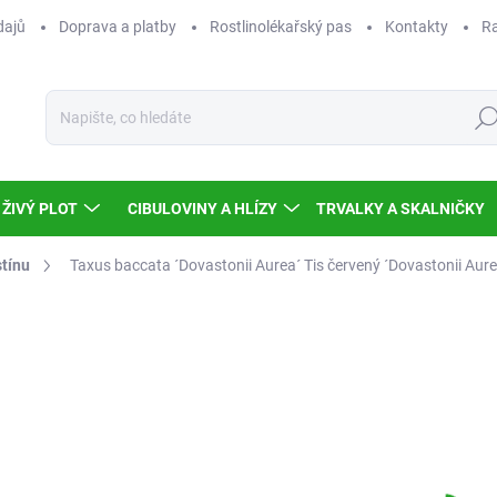
dajů
Doprava a platby
Rostlinolékařský pas
Kontakty
Ra
Hled
ŽIVÝ PLOT
CIBULOVINY A HLÍZY
TRVALKY A SKALNIČKY
stínu
Taxus baccata ´Dovastonii Aurea´
Tis červený ´Dovastonii Aure
Neohodnoceno
Podrobnosti hodnocení
68
611
Měr
SKL
cena