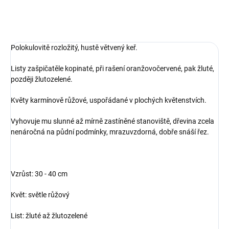
Polokulovitě rozložitý, hustě větvený keř.
Listy zašpičatěle kopinaté, při rašení oranžovočervené, pak žluté,
později žlutozelené.
Květy karmínově růžové, uspořádané v plochých květenstvích.
Vyhovuje mu slunné až mírně zastíněné stanoviště, dřevina zcela
nenáročná na půdní podmínky, mrazuvzdorná, dobře snáší řez.
Vzrůst: 30 - 40 cm
Květ: světle růžový
List: žluté až žlutozelené