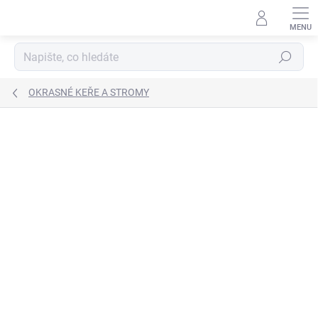
Přejít
na
obsah
Hledat
OKRASNÉ KEŘE A STROMY
Neohodnoceno
Podrobnosti hodnocení