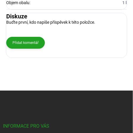
Objem obalu
:
1 l
Diskuze
Buďte první, kdo napíše příspěvek k této položce.
Přidat komentář
Z
á
p
a
t
í
INFORMACE PRO VÁS