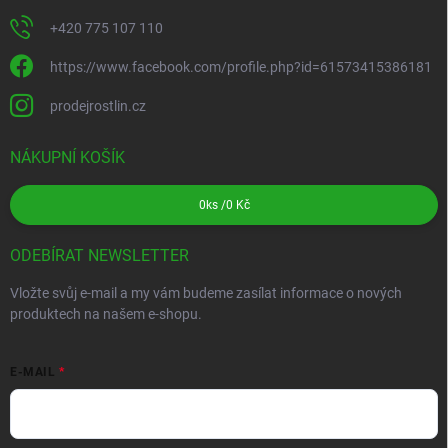
+420 775 107 110
https://www.facebook.com/profile.php?id=61573415386181
prodejrostlin.cz
NÁKUPNÍ KOŠÍK
0
ks /
0 Kč
ODEBÍRAT NEWSLETTER
Vložte svůj e-mail a my vám budeme zasílat informace o nových
produktech na našem e-shopu.
E-MAIL