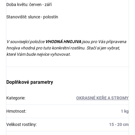
Doba květu: červen - září
Stanoviště: slunce - polostín
V související položce
VHODNÁ HNOJIVA
jsou pro Vás připravena
hnojiva vhodná pro tuto konkrétní rostlinu. Stačí si jen vybrat,
které Vám bude nejvíce vyhovovat.
Doplňkové parametry
Kategorie
:
OKRASNÉ KEŘE A STROMY
Hmotnost
:
1 kg
Velikost rostliny
:
15 - 20 cm