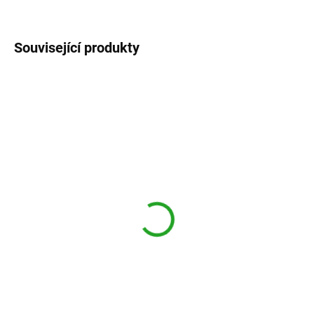
ZEPTAT SE
Související produkty
SKLADEM - expedice od září
SKLADEM - expedice od září
Weigela ´Boskoop Glory´
Weigela ´Styriaca´
Vajgélie ´Boskoop Glory´
Vajgélie ´Styriaca´
136,29 Kč
136,29 Kč
121,69 Kč bez DPH
121,69 Kč bez DPH
Do košíku
Do košíku