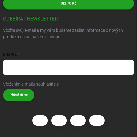
0
ks /
0 Kč
ODEBÍRAT NEWSLETTER
Vložte svůj e-mail a my vám budeme zasílat informace o nových
produktech na našem e-shopu.
E-MAIL
Vložením e-mailu souhlasíte s
podmínkami ochrany osobních údajů
Přihlásit se