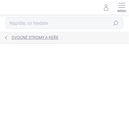
Přejít
na
obsah
Hledat
OVOCNÉ STROMY A KEŘE
Neohodnoceno
Podrobnosti hodnocení