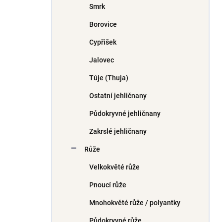
Smrk
í
p
Borovice
a
n
Cypřišek
e
Jalovec
l
Túje (Thuja)
Ostatní jehličnany
Půdokryvné jehličnany
Zakrslé jehličnany
Růže
Velkokvěté růže
Pnoucí růže
Mnohokvěté růže / polyantky
Půdokryvné růže