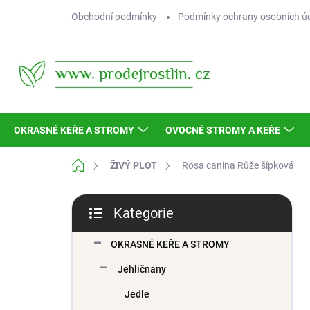
Přejít
Obchodní podmínky
Podmínky ochrany osobních ú
na
obsah
OKRASNÉ KEŘE A STROMY
OVOCNÉ STROMY A KEŘE
Domů
ŽIVÝ PLOT
Rosa canina
Růže šípková
P
Kategorie
o
Přeskočit
s
kategorie
t
OKRASNÉ KEŘE A STROMY
r
Jehličnany
a
n
Jedle
n