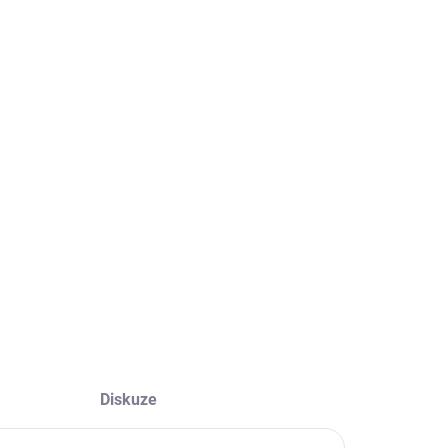
−
+
Přidat do košíku
ILNÍ INFORMACE
ZEPTAT SE
Diskuze