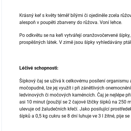
Krásný keř s květy téměř bílými či ojediněle zcela růžov
alespoň v poupěti zbarveny do růžova. Voní lehce.
Po odkvětu se na keři vytvářejí oranžovočervené šípky,
prospěšných látek. V zimě jsou šípky vyhledávány ptá
Léčivé schopnosti:
Šípkový čaj se užívá k celkovému posílení organismu 
močopudně, lze jej využít i při zánětlivých onemocněn
ledvinových či močových kaméncích. Čaj je nejlépe přip
asi 10 minut (použijí se 2 čajové lžičky šípků na 250 m
ulevuje od žaludečních křečí. Jako posilující prostřede
šípků a 0,5 kg cukru se 8 dní luhuje ve 3 l žitné, pije 