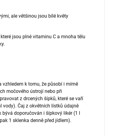
ými, ale většinou jsou bílé květy
 které jsou plné vitaminu C a mnoha tělu
ky.
a vzhledem k tomu, že působí i mírně
ích močového ústrojí nebo při
ravovat z drcených šípků, které se vaří
l vody). Čaj z okvětních lístků údajně
k bývá doporučován i šípkový likér (1 l
se pak 1 sklenka denně před jídlem).