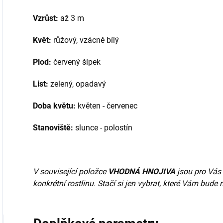
Vzrůst:
až 3 m
Květ:
růžový, vzácně bílý
Plod:
červený šípek
List:
zelený, opadavý
Doba květu:
květen - červenec
Stanoviště:
slunce - polostín
V související položce
VHODNÁ HNOJIVA
jsou pro Vás 
konkrétní rostlinu. Stačí si jen vybrat, které Vám bude