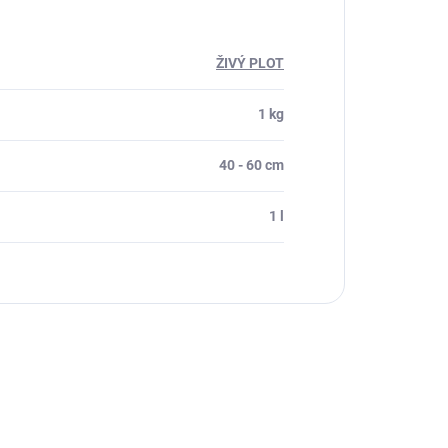
ŽIVÝ PLOT
1 kg
40 - 60 cm
1 l