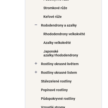
Stromkové růže
Keřové růže
Rododendrony a azalky
Rhododendrony velkokvěté
Azalky velkokvěté
Japonské
azalky/rhododendrony
Rostliny okrasné květem
Rostliny okrasné listem
Stálezelené rostliny
Popínavé rostliny
Půdopokryvné rostliny
Vzrostlé stromy