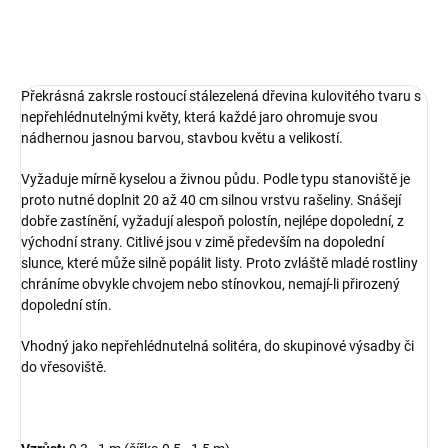
ZEPTAT SE
Překrásná zakrsle rostoucí stálezelená dřevina kulovitého tvaru s
nepřehlédnutelnými květy, která každé jaro ohromuje svou
nádhernou jasnou barvou, stavbou květu a velikostí.
Vyžaduje mírně kyselou a živnou půdu. Podle typu stanoviště je
proto nutné doplnit 20 až 40 cm silnou vrstvu rašeliny. Snášejí
dobře zastínění, vyžadují alespoň polostín, nejlépe dopolední, z
východní strany. Citlivé jsou v zimě především na dopolední
slunce, které může silně popálit listy. Proto zvláště mladé rostliny
chráníme obvykle chvojem nebo stínovkou, nemají-li přirozený
dopolední stín.
Vhodný jako nepřehlédnutelná solitéra, do skupinové výsadby či
do vřesoviště.