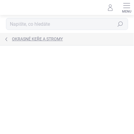
Přejít
na
obsah
Hledat
OKRASNÉ KEŘE A STROMY
Neohodnoceno
Podrobnosti hodnocení