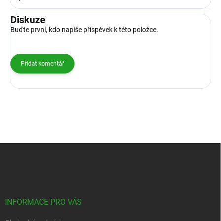
Diskuze
Buďte první, kdo napíše příspěvek k této položce.
Přidat komentář
Z
á
p
a
t
í
INFORMACE PRO VÁS