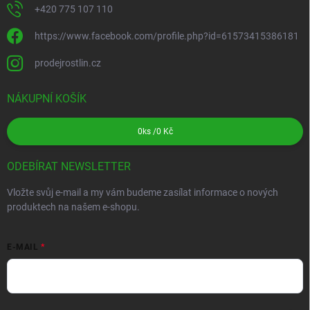
+420 775 107 110
https://www.facebook.com/profile.php?id=61573415386181
prodejrostlin.cz
NÁKUPNÍ KOŠÍK
0
ks /
0 Kč
ODEBÍRAT NEWSLETTER
Vložte svůj e-mail a my vám budeme zasílat informace o nových
produktech na našem e-shopu.
E-MAIL