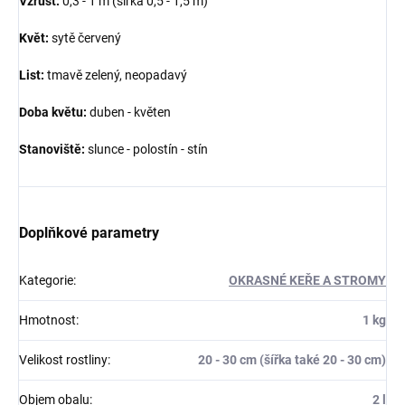
Vzrůst:
0,3 - 1 m (šířka 0,5 - 1,5 m)
Květ:
sytě červený
List:
tmavě zelený, neopadavý
Doba květu:
duben - květen
Stanoviště:
slunce - polostín - stín
Doplňkové parametry
Kategorie
:
OKRASNÉ KEŘE A STROMY
Hmotnost
:
1 kg
Velikost rostliny
:
20 - 30 cm (šířka také 20 - 30 cm)
Objem obalu
:
2 l