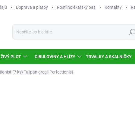
dajů
Doprava a platby
Rostlinolékařský pas
Kontakty
Ra
Hled
ŽIVÝ PLOT
CIBULOVINY A HLÍZY
TRVALKY A SKALNIČKY
tionist (7 ks)
Tulipán gregii Perfectionist
Neohodnoceno
Podrobnosti hodnocení
NOVINKA
TIP
17
155