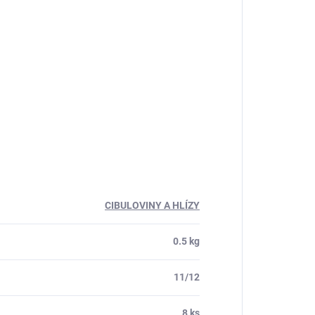
CIBULOVINY A HLÍZY
0.5 kg
11/12
8 ks