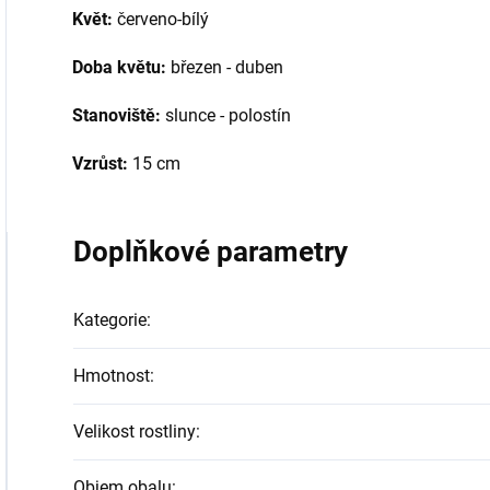
Květ:
červeno-bílý
Doba květu:
březen - duben
Stanoviště:
slunce - polostín
Vzrůst:
15 cm
Doplňkové parametry
Kategorie
:
Hmotnost
:
Velikost rostliny
:
Objem obalu
: