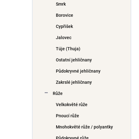
Smrk
í
p
Borovice
a
n
Cypřišek
e
Jalovec
l
Túje (Thuja)
Ostatní jehličnany
Půdokryvné jehličnany
Zakrslé jehličnany
Růže
Velkokvěté růže
Pnoucí růže
Mnohokvěté růže / polyantky
Půdokryvné růže