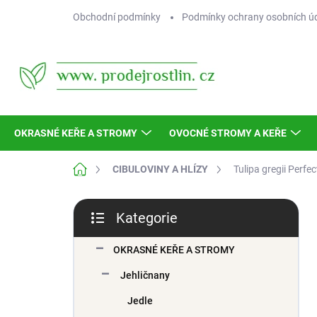
Přejít
Obchodní podmínky
Podmínky ochrany osobních ú
na
obsah
OKRASNÉ KEŘE A STROMY
OVOCNÉ STROMY A KEŘE
Domů
CIBULOVINY A HLÍZY
Tulipa gregii Perfec
P
Kategorie
o
Přeskočit
s
kategorie
t
OKRASNÉ KEŘE A STROMY
r
Jehličnany
a
n
Jedle
n