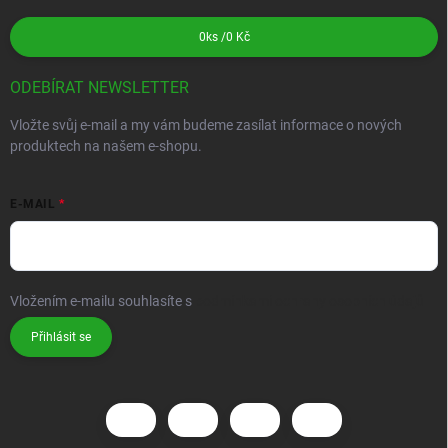
0
ks /
0 Kč
ODEBÍRAT NEWSLETTER
Vložte svůj e-mail a my vám budeme zasílat informace o nových
produktech na našem e-shopu.
E-MAIL
Vložením e-mailu souhlasíte s
podmínkami ochrany osobních údajů
Přihlásit se