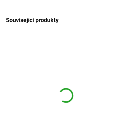
ZEPTAT SE
Související produkty
SKLADEM - expedice od září
SKLADEM - expedice od září
Weigela 'Eva Rathke'
Weigela florida
'Purpurea'
Vajgélie 'Eva Rathke'
Vajgélie květnatá 'Purpurea'
136,29 Kč
136,29 Kč
121,69 Kč bez DPH
121,69 Kč bez DPH
Do košíku
Do košíku