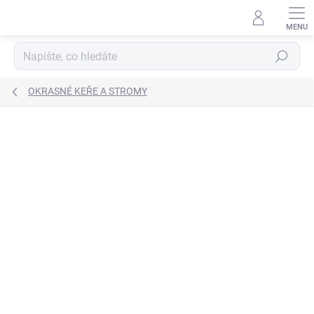
Přejít
na
obsah
Hledat
OKRASNÉ KEŘE A STROMY
Neohodnoceno
Podrobnosti hodnocení