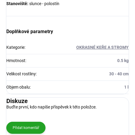
Stanoviště:
slunce - polostín
Doplňkové parametry
Kategorie
:
OKRASNÉ KEŘE A STROMY
Hmotnost
:
0.5 kg
Velikost rostliny
:
30 - 40 cm
Objem obalu
:
1 l
Diskuze
Buďte první, kdo napíše příspěvek k této položce.
Přidat komentář