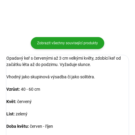
Zobrazit všechny související produkty
Opadavý keř s červenými až 3 cm velkými květy, zdobící keř od
začátku léta až do podzimu. Vyžaduje slunce.
Vhodný jako skupinová výsadba či jako solitéra.
Vzrůst:
40 - 60 cm
Květ:
červený
List:
zelený
Doba květu:
červen - říjen