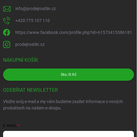
info
@
prodejrostlin.cz
+420 775 107 110
https://www.facebook.com/profile.php?id=61573415386181
prodejrostlin.cz
NÁKUPNÍ KOŠÍK
0
ks /
0 Kč
ODEBÍRAT NEWSLETTER
Vložte svůj e-mail a my vám budeme zasílat informace o nových
produktech na našem e-shopu.
E-MAIL