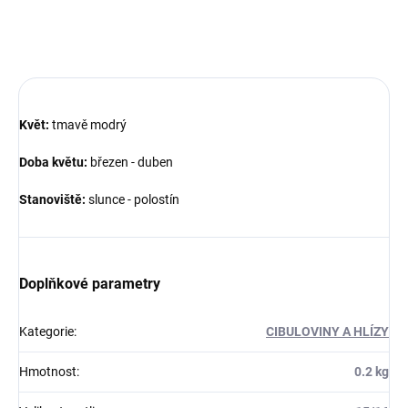
ZEPTAT SE
Květ:
tmavě modrý
Doba květu:
březen - duben
Stanoviště:
slunce - polostín
Doplňkové parametry
Kategorie
:
CIBULOVINY A HLÍZY
Hmotnost
:
0.2 kg