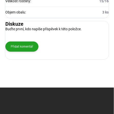
Velikost rostliny
:
15/16
Objem obalu
:
3 ks
Diskuze
Buďte první, kdo napíše příspěvek k této položce.
Přidat komentář
Z
á
p
a
t