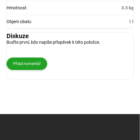
Hmotnost
:
0.5 kg
Objem obalu
:
1 l
Diskuze
Buďte první, kdo napíše příspěvek k této položce.
Přidat komentář
Z
á
p
a