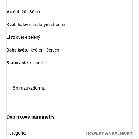
Vzrůst:
20 - 30 cm
Květ:
fialový se žlutým středem
List:
světle zelený
Doba květu:
květen - červen
Stanoviště:
slunné
Plně mrazuvzdorná.
Doplňkové parametry
Kategorie
:
TRVALKY A SKALNIČKY