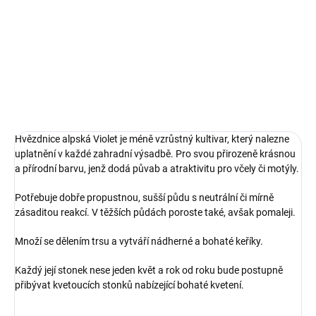
je skalničková astra pocházející z pohoří Alp a její poddruhy lze
nalézt také v Severní Americe.
DETAILNÍ INFORMACE
ZEPTAT SE
Hvězdnice alpská Violet je méně vzrůstný kultivar, který nalezne
uplatnění v každé zahradní výsadbě. Pro svou přirozeně krásnou
a přírodní barvu, jenž dodá půvab a atraktivitu pro včely či motýly.
Potřebuje dobře propustnou, sušší půdu s neutrální či mírně
zásaditou reakcí. V těžších půdách poroste také, avšak pomaleji.
Množí se dělením trsu a vytváří nádherné a bohaté keříky.
Každý její stonek nese jeden květ a rok od roku bude postupně
přibývat kvetoucích stonků nabízející bohaté kvetení.