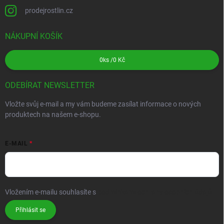
prodejrostlin.cz
NÁKUPNÍ KOŠÍK
0
ks /
0 Kč
ODEBÍRAT NEWSLETTER
Vložte svůj e-mail a my vám budeme zasílat informace o nových
produktech na našem e-shopu.
E-MAIL
Vložením e-mailu souhlasíte s
podmínkami ochrany osobních údajů
Přihlásit se