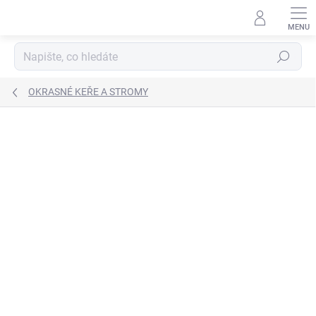
Přejít
na
obsah
Hledat
OKRASNÉ KEŘE A STROMY
Neohodnoceno
Podrobnosti hodnocení