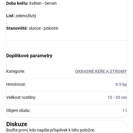
Doba květu:
květen - červen
.
List:
zelenožlutý
.
Stanoviště:
slunce - polostín
Doplňkové parametry
Kategorie
:
OKRASNÉ KEŘE A STROMY
Hmotnost
:
0.5 kg
Velikost rostliny
:
15 - 20 cm
Objem obalu
:
1 l
Diskuze
Buďte první, kdo napíše příspěvek k této položce.