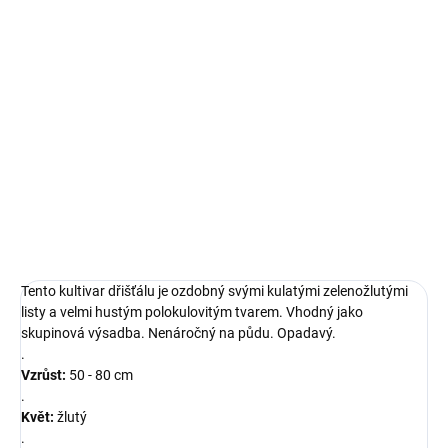
růžemi, skalníky. Některé jsou vhodné na živé ploty, tvarované i
volně rostoucí.
Nízké druhy používáme do zahuštěných výsadeb, skalek, mezi
nízké trvalky.
DETAILNÍ INFORMACE
ZEPTAT SE
Tento kultivar dřišťálu je ozdobný svými kulatými zelenožlutými
listy a velmi hustým polokulovitým tvarem. Vhodný jako
skupinová výsadba. Nenáročný na půdu. Opadavý.
.
Vzrůst:
50 - 80 cm
.
Květ:
žlutý
.