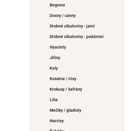
Begonie
Dosny / canny
Drobné cibuloviny - jarní
Drobné cibuloviny - podzimní
Hyacinty
Jiřiny
Kaly
Kosatce / irisy
Krokusy / šafrány
Lilie
Mečíky / gladioly
Narcisy