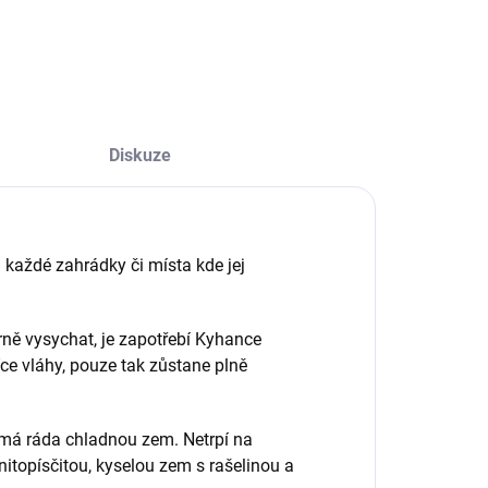
ZEPTAT SE
Diskuze
každé zahrádky či místa kde jej
írně vysychat, je zapotřebí Kyhance
ce vláhy, pouze tak zůstane plně
 má ráda chladnou zem. Netrpí na
nitopísčitou, kyselou zem s rašelinou a