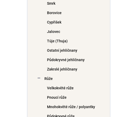
Smrk
í
p
Borovice
a
n
Cypřišek
e
Jalovec
l
Túje (Thuja)
Ostatní jehličnany
Půdokryvné jehličnany
Zakrslé jehličnany
Růže
Velkokvěté růže
Pnoucí růže
Mnohokvěté růže / polyantky
Půdokryvné růže