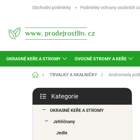
Přejít
Obchodní podmínky
Podmínky ochrany osobních ú
na
obsah
OKRASNÉ KEŘE A STROMY
OVOCNÉ STROMY A KEŘE
Domů
TRVALKY A SKALNIČKY
Andromeda poli
P
Kategorie
o
Přeskočit
s
kategorie
t
OKRASNÉ KEŘE A STROMY
r
Jehličnany
a
n
Jedle
n