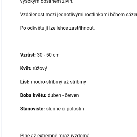
vysokým obsahem živin.
Vzdálenost mezi jednotlivými rostlinkami během sázen
Po odkvětu jí lze lehce zastřihnout.
Vzrůst:
30 - 50 cm
Květ:
růžový
List:
modro-stříbrný až stříbrný
Doba květu:
duben - červen
Stanoviště:
slunné či polostín
Plně až extrémně mrazuvzdorná.