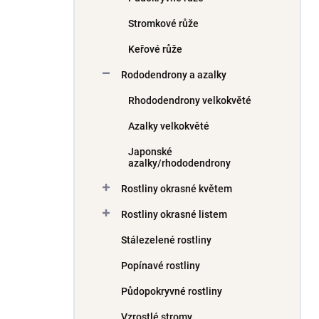
Stromkové růže
Keřové růže
Rododendrony a azalky
Rhododendrony velkokvěté
Azalky velkokvěté
Japonské
azalky/rhododendrony
Rostliny okrasné květem
Rostliny okrasné listem
Stálezelené rostliny
Popínavé rostliny
Půdopokryvné rostliny
Vzrostlé stromy