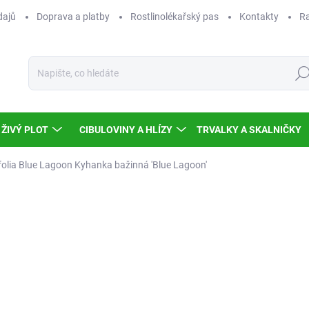
dajů
Doprava a platby
Rostlinolékařský pas
Kontakty
Ra
Hled
ŽIVÝ PLOT
CIBULOVINY A HLÍZY
TRVALKY A SKALNIČKY
folia Blue Lagoon
Kyhanka bažinná 'Blue Lagoon'
Neohodnoceno
Podrobnosti hodnocení
NOVINKA
TIP
24
214