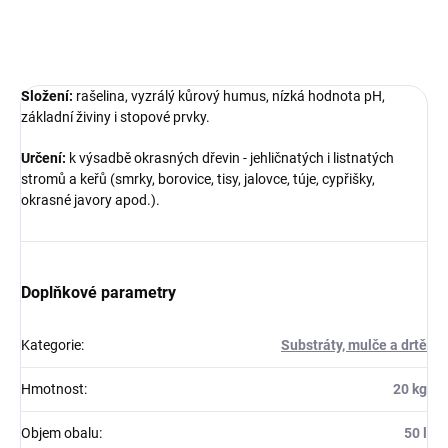
ZEPTAT SE
Složení:
rašelina, vyzrálý kůrový humus, nízká hodnota pH,
základní živiny i stopové prvky.
Určení:
k výsadbě okrasných dřevin - jehličnatých i listnatých
stromů a keřů (smrky, borovice, tisy, jalovce, túje, cypřišky,
okrasné javory apod.).
Doplňkové parametry
Kategorie
:
Substráty, mulče a drtě
Hmotnost
:
20 kg
Objem obalu
:
50 l