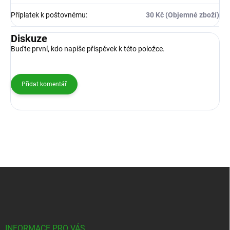
Příplatek k poštovnému
:
30 Kč (Objemné zboží)
Diskuze
Buďte první, kdo napíše příspěvek k této položce.
Přidat komentář
Z
á
p
a
t
í
INFORMACE PRO VÁS