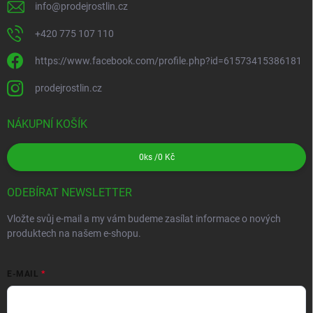
info
@
prodejrostlin.cz
+420 775 107 110
https://www.facebook.com/profile.php?id=61573415386181
prodejrostlin.cz
NÁKUPNÍ KOŠÍK
0
ks /
0 Kč
ODEBÍRAT NEWSLETTER
Vložte svůj e-mail a my vám budeme zasílat informace o nových
produktech na našem e-shopu.
E-MAIL