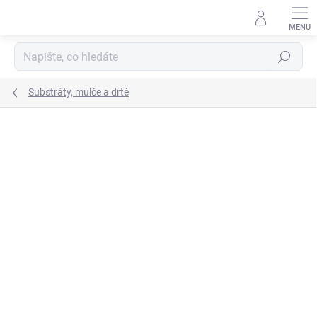
Přejít
na
obsah
Hledat
Substráty, mulče a drtě
Neohodnoceno
Podrobnosti hodnocení