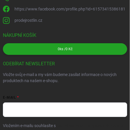
https://www.facebook.com/profile.php?id=61573415386181
prodejrostlin.cz
NÁKUPNÍ KOŠÍK
0
ks /
0 Kč
ODEBÍRAT NEWSLETTER
Vložte svůj e-mail a my vám budeme zasílat informace o nových
produktech na našem e-shopu.
E-MAIL
Vložením e-mailu souhlasíte s
podmínkami ochrany osobních údajů