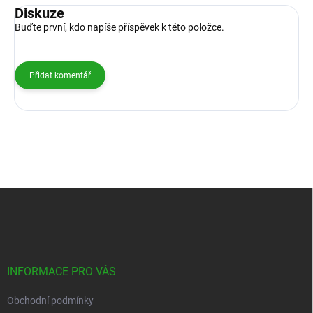
Diskuze
Buďte první, kdo napíše příspěvek k této položce.
Přidat komentář
Z
á
p
a
t
í
INFORMACE PRO VÁS
Obchodní podmínky