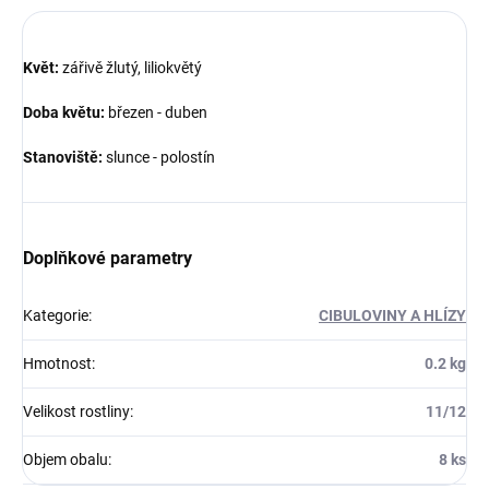
Květ:
zářivě žlutý, liliokvětý
Doba květu:
březen - duben
Stanoviště:
slunce - polostín
Doplňkové parametry
Kategorie
:
CIBULOVINY A HLÍZY
Hmotnost
:
0.2 kg
Velikost rostliny
:
11/12
Objem obalu
:
8 ks