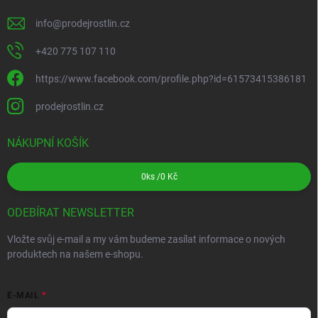
info
@
prodejrostlin.cz
+420 775 107 110
https://www.facebook.com/profile.php?id=61573415386181
prodejrostlin.cz
NÁKUPNÍ KOŠÍK
0
ks /
0 Kč
ODEBÍRAT NEWSLETTER
Vložte svůj e-mail a my vám budeme zasílat informace o nových
produktech na našem e-shopu.
E-MAIL