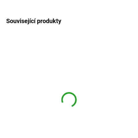
ZEPTAT SE
Související produkty
SKLADEM - expedice od září
SKLADEM - expedice od září
Syringa vulgaris ´Paul
Syringa vulgaris ´Congo´
Thirion´
Šeřík obecný ´Congo´
Šeřík obecný ´Paul Thirion´
490,88 Kč
490,88 Kč
438,29 Kč bez DPH
438,29 Kč bez DPH
Do košíku
Do košíku