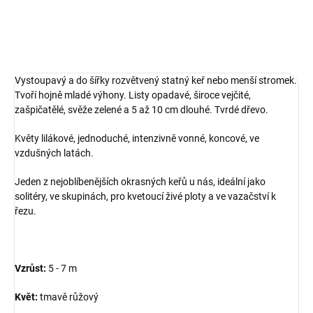
Vystoupavý a do šířky rozvětvený statný keř nebo menší stromek.
Tvoří hojně mladé výhony. Listy opadavé, široce vejčité,
zašpičatělé, svěže zelené a 5 až 10 cm dlouhé. Tvrdé dřevo.
Květy lilákové, jednoduché, intenzivně vonné, koncové, ve
vzdušných latách.
Jeden z nejoblíbenějších okrasných keřů u nás, ideální jako
solitéry, ve skupinách, pro kvetoucí živé ploty a ve vazačství k
řezu.
Vzrůst:
5 - 7 m
Květ:
tmavě růžový