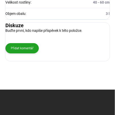
Velikost rostliny
:
40 - 60 cm
Objem obalu
:
3 l
Diskuze
Buďte první, kdo napíše příspěvek k této položce.
Přidat komentář
Z
á
p
a
t