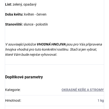
List:
zelený, opadavý
Doba květu:
květen - červen
Stanoviště:
slunce - polostín
V související položce
VHODNÁ HNOJIVA
jsou pro Vás připravena
hnojiva vhodná pro tuto konkrétní rostlinu. Stačí si jen vybrat,
které Vám bude nejvíce vyhovovat.
Doplňkové parametry
Kategorie
:
OKRASNÉ KEŘE A STROMY
Hmotnost
:
1 kg