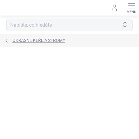
Přejít
na
obsah
Hledat
OKRASNÉ KEŘE A STROMY
Neohodnoceno
Podrobnosti hodnocení