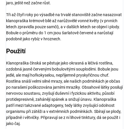
jaro, ještě než začne růst.
Tři až čtyři roky po výsadbě na trvalé stanoviště začne nasazovat
klanopraška krémově bílé až narůžovělé vonné květy (v prvních
letech zpravidla pouze samčí), a v dalších letech se objeví i plody.
Bobule o průměru do 1 cm jsou šarlatově červené a narůstají
podobně jako rybíz v hroznech.
Použití
Klanopraška čínská se pěstuje jako okrasná a léčivá rostlina,
ozdobná jasně červenými bobulovitými souplodími. Bobule jsou
jedlé, ale mají hořkokyselou, nepříjemně pryskyřičnou chuť.
Rostlina snáší velmi silné mrazy, ale našich podmínkách je občas
po narašení poškozována jarními mrazíky. Obsahové látky posilují
nervovou soustavu, zvyšují duševní i fyzickou aktivitu, působí
protidepresivně, zahánějí spánek a snižují únavu. Klanopraška
patří mezi takzvané adaptogeny, tedy látky zvyšující odolnost
organismu při zátěži a v extrémních podmínkách. Sbírají se plody,
případně i větvičky. Připravují se z ní lihové tinktury, dá se použít i
jako čaj.