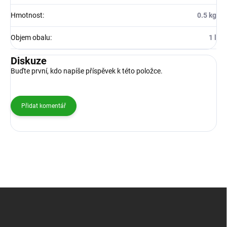
Hmotnost
:
0.5 kg
Objem obalu
:
1 l
Diskuze
Buďte první, kdo napíše příspěvek k této položce.
Přidat komentář
Z
á
p
a