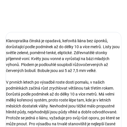
DETAILNÍ INFORMACE
ZEPTAT SE
Klanopraška čínská je opadavá, keřovitá liána bez úponků,
dorůstající podle podmínek až do délky 10 a více metrů. Listy jsou
světle zelené, poměrně tenké, eliptické. Zdřevnatělé stonky
příjemně voní. Květy jsou vonné a vyrůstají na bázi mladých
výhonů. Plodem je podlouhlé souplodí růžovočervených až
červených bobulí. Bobule jsou asi 5 až 7,5 mm velké.
V prvních letech po výsadbě roste dosti pomalu, v našich
podmínkách začíná růst zrychlovat většinou tak třetím rokem.
Dorůstá podle podmínek až do délky 10 a více metrů. Má velmi
mělký kořenový systém, proto roste lépe tam, kde je v letních
měsících dostatek vláhy. Nevhodné jsou těžké málo propustné
hlinité půdy, nejvhodnější jsou půdy vlhké a dobře odvodňované.
Protože se jedná o liánu, vyžaduje pro svůj růst oporu, po které se
může pnout. Pro výsadbu na trvalé stanoviště je nejlepší časné