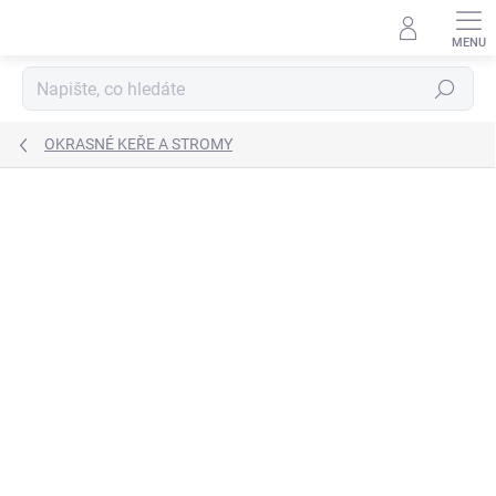
Přejít
na
obsah
Hledat
OKRASNÉ KEŘE A STROMY
Neohodnoceno
Podrobnosti hodnocení
NOVINKA
TIP