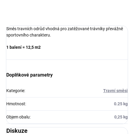
ZEPTAT SE
Směs travních odrůd vhodná pro zatěžované trávníky převážně
sportovního charakteru.
1 balení = 12,5 m2
Doplňkové parametry
Kategorie
:
Travní směsi
Hmotnost
:
0.25 kg
Objem obalu
:
0,25 kg
Diskuze