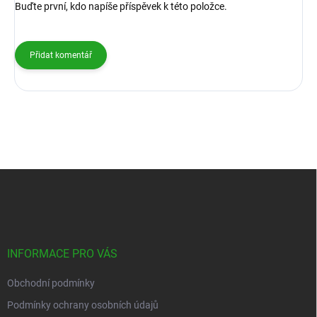
Buďte první, kdo napíše příspěvek k této položce.
Přidat komentář
Z
á
p
a
t
í
INFORMACE PRO VÁS
Obchodní podmínky
Podmínky ochrany osobních údajů