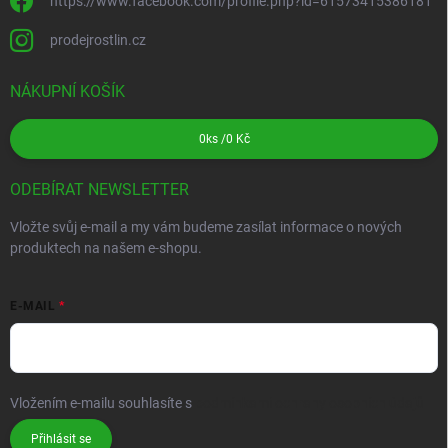
https://www.facebook.com/profile.php?id=61573415386181
prodejrostlin.cz
NÁKUPNÍ KOŠÍK
0
ks /
0 Kč
ODEBÍRAT NEWSLETTER
Vložte svůj e-mail a my vám budeme zasílat informace o nových
produktech na našem e-shopu.
E-MAIL
Vložením e-mailu souhlasíte s
podmínkami ochrany osobních údajů
Přihlásit se