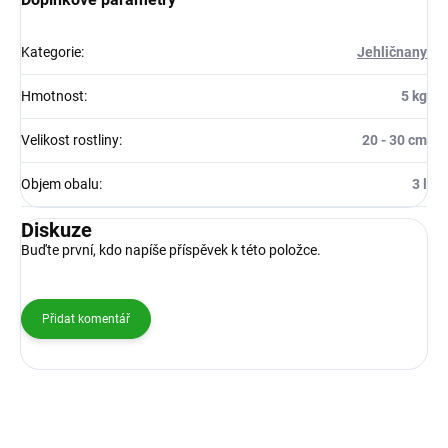
Kategorie
:
Jehličnany
Hmotnost
:
5 kg
Velikost rostliny
:
20 - 30 cm
Objem obalu
:
3 l
Diskuze
Buďte první, kdo napíše příspěvek k této položce.
Přidat komentář