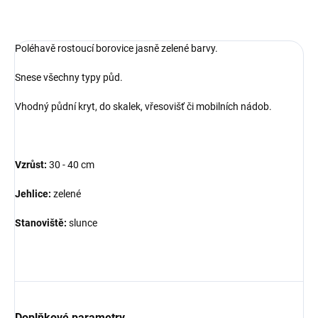
ZEPTAT SE
Poléhavě rostoucí borovice jasně zelené barvy.
Snese všechny typy půd.
Vhodný půdní kryt, do skalek, vřesovišť či mobilních nádob.
Vzrůst:
30 - 40 cm
Jehlice:
zelené
Stanoviště:
slunce
Doplňkové parametry