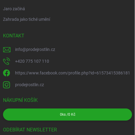
Jaro začíná
Zahrada jako tiché umění
KONTAKT
info
@
prodejrostlin.cz
+420 775 107 110
https://www.facebook.com/profile.php?id=61573415386181
prodejrostlin.cz
NÁKUPNÍ KOŠÍK
0
ks /
0 Kč
ODEBÍRAT NEWSLETTER