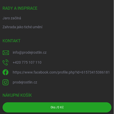
RADY A INSPIRACE
Jaro začíná
Zahrada jako tiché umění
KONTAKT
info
@
prodejrostlin.cz
+420 775 107 110
https://www.facebook.com/profile.php?id=61573415386181
prodejrostlin.cz
NÁKUPNÍ KOŠÍK
0
ks /
0 Kč