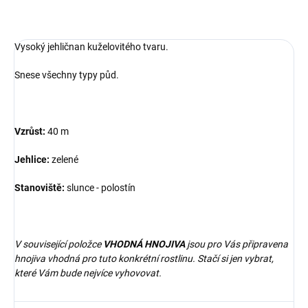
ZEPTAT SE
Vysoký jehličnan kuželovitého tvaru.
Snese všechny typy půd.
Vzrůst:
40 m
Jehlice:
zelené
Stanoviště:
slunce - polostín
V související položce
VHODNÁ HNOJIVA
jsou pro Vás připravena
hnojiva vhodná pro tuto konkrétní rostlinu. Stačí si jen vybrat,
které Vám bude nejvíce vyhovovat.