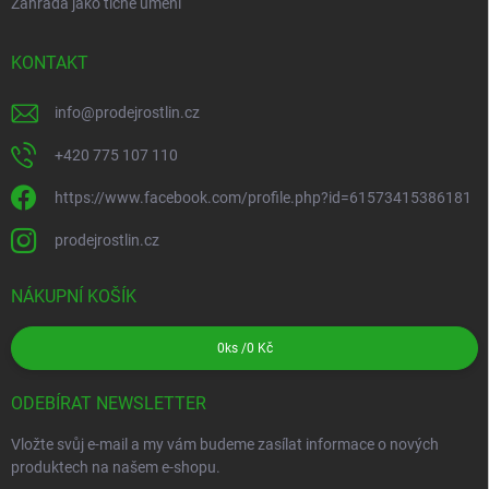
Zahrada jako tiché umění
KONTAKT
info
@
prodejrostlin.cz
+420 775 107 110
https://www.facebook.com/profile.php?id=61573415386181
prodejrostlin.cz
NÁKUPNÍ KOŠÍK
0
ks /
0 Kč
ODEBÍRAT NEWSLETTER
Vložte svůj e-mail a my vám budeme zasílat informace o nových
produktech na našem e-shopu.