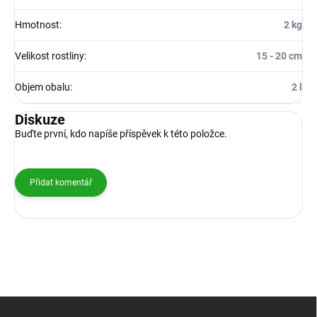
Hmotnost
:
2 kg
Velikost rostliny
:
15 - 20 cm
Objem obalu
:
2 l
Diskuze
Buďte první, kdo napíše příspěvek k této položce.
Přidat komentář
Z