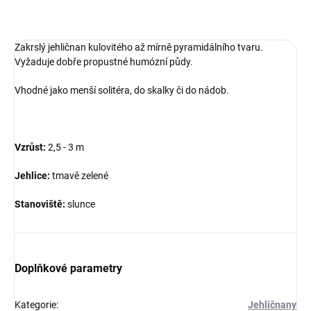
ZEPTAT SE
Zakrslý jehličnan kulovitého až mírně pyramidálního tvaru.
Vyžaduje dobře propustné humózní půdy.
Vhodné jako menší solitéra, do skalky či do nádob.
Vzrůst:
2,5 - 3 m
Jehlice:
tmavě zelené
Stanoviště:
slunce
Doplňkové parametry
Kategorie
:
Jehličnany