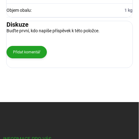
Objem obalu
:
1 kg
Diskuze
Buďte první, kdo napíše příspěvek k této položce.
Přidat komentář
Z
á
p
a
t