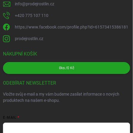
info
@
prodejrostlin.cz
+420 775 107 110
https://www.facebook.com/profile.php?id=61573415386181
prodejrostlin.cz
NÁKUPNÍ KOŠÍK
0
ks /
0 Kč
ODEBÍRAT NEWSLETTER
Vložte svůj e-mail a my vám budeme zasílat informace o nových
produktech na našem e-shopu.
E-MAIL