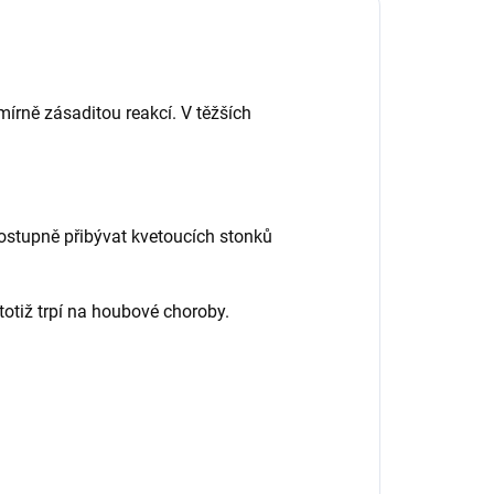
mírně zásaditou reakcí. V těžších
postupně přibývat kvetoucích stonků
totiž trpí na houbové choroby.