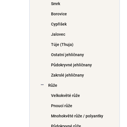
Smrk
í
p
Borovice
a
n
Cypřišek
e
Jalovec
l
Túje (Thuja)
Ostatní jehličnany
Půdokryvné jehličnany
Zakrslé jehličnany
Růže
Velkokvěté růže
Pnoucí růže
Mnohokvěté růže / polyantky
Půdokryvné růže