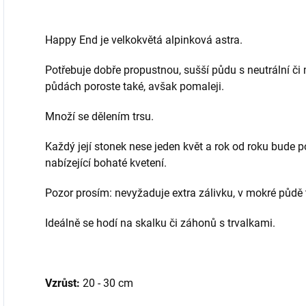
Happy End je velkokvětá alpinková astra.
Potřebuje dobře propustnou, sušší půdu s neutrální či 
půdách poroste také, avšak pomaleji.
Množí se dělením trsu.
Každý její stonek nese jeden květ a rok od roku bude 
nabízející bohaté kvetení.
Pozor prosím: nevyžaduje extra zálivku, v mokré půdě 
Ideálně se hodí na skalku či záhonů s trvalkami.
Vzrůst:
20 - 30 cm