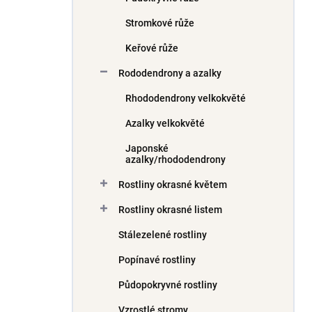
Stromkové růže
Keřové růže
Rododendrony a azalky
Rhododendrony velkokvěté
Azalky velkokvěté
Japonské
azalky/rhododendrony
Rostliny okrasné květem
Rostliny okrasné listem
Stálezelené rostliny
Popínavé rostliny
Půdopokryvné rostliny
Vzrostlé stromy