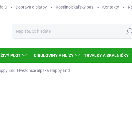
dajů
Doprava a platby
Rostlinolékařský pas
Kontakty
Ra
Hled
ŽIVÝ PLOT
CIBULOVINY A HLÍZY
TRVALKY A SKALNIČKY
Happy End'
Hvězdnice alpská Happy End
Neohodnoceno
Podrobnosti hodnocení
NOVINKA
TIP
93
83,