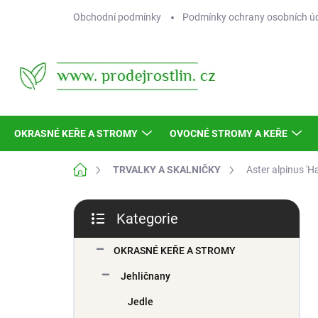
Přejít
Obchodní podmínky
Podmínky ochrany osobních ú
na
obsah
OKRASNÉ KEŘE A STROMY
OVOCNÉ STROMY A KEŘE
Domů
TRVALKY A SKALNIČKY
Aster alpinus '
P
Kategorie
o
Přeskočit
s
kategorie
t
OKRASNÉ KEŘE A STROMY
r
Jehličnany
a
n
Jedle
n