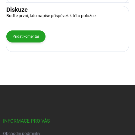
Diskuze
Buďte první, kdo napíše příspěvek k této položce.
Přidat komentář
Z
á
p
a
t
í
INFORMACE PRO VÁS
Obchodní podmínky