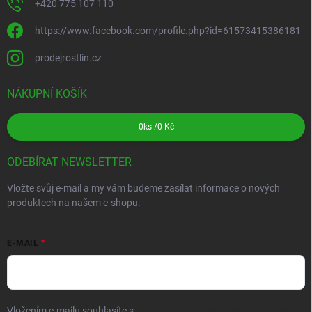
+420 775 107 110
https://www.facebook.com/profile.php?id=61573415386181
prodejrostlin.cz
NÁKUPNÍ KOŠÍK
0
ks /
0 Kč
ODEBÍRAT NEWSLETTER
Vložte svůj e-mail a my vám budeme zasílat informace o nových
produktech na našem e-shopu.
E-MAIL
Vložením e-mailu souhlasíte s
podmínkami ochrany osobních údajů