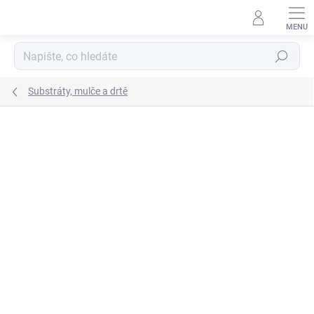
Přejít
na
obsah
Hledat
Substráty, mulče a drtě
Neohodnoceno
Podrobnosti hodnocení