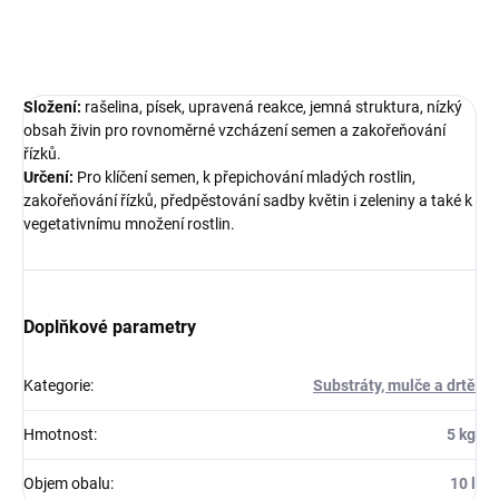
ZEPTAT SE
Složení:
rašelina, písek, upravená reakce, jemná struktura, nízký
obsah živin pro rovnoměrné vzcházení semen a zakořeňování
řízků.
Určení:
Pro klíčení semen, k přepichování mladých rostlin,
zakořeňování řízků, předpěstování sadby květin i zeleniny a také k
vegetativnímu množení rostlin.
Doplňkové parametry
Kategorie
:
Substráty, mulče a drtě
Hmotnost
:
5 kg
Objem obalu
:
10 l