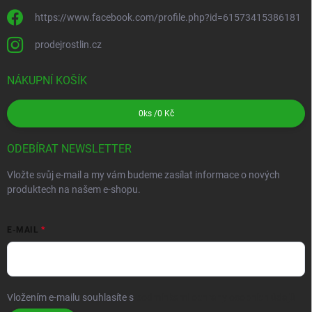
https://www.facebook.com/profile.php?id=61573415386181
prodejrostlin.cz
NÁKUPNÍ KOŠÍK
0
ks /
0 Kč
ODEBÍRAT NEWSLETTER
Vložte svůj e-mail a my vám budeme zasílat informace o nových
produktech na našem e-shopu.
E-MAIL
Vložením e-mailu souhlasíte s
podmínkami ochrany osobních údajů