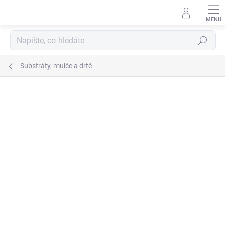
Přejít
na
obsah
Hledat
Substráty, mulče a drtě
Neohodnoceno
Podrobnosti hodnocení