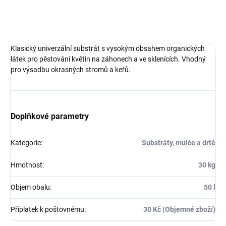
ZEPTAT SE
Klasický univerzální substrát s vysokým obsahem organických
látek pro pěstování květin na záhonech a ve sklenících. Vhodný
pro výsadbu okrasných stromů a keřů.
Doplňkové parametry
Kategorie
:
Substráty, mulče a drtě
Hmotnost
:
30 kg
Objem obalu
:
50 l
Příplatek k poštovnému
:
30 Kč (Objemné zboží)