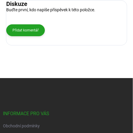
Diskuze
Buďte první, kdo napíše příspěvek k této položce.
Přidat komentář
Z
á
p
a
t
í
INFORMACE PRO VÁS
Obchodní podmínky