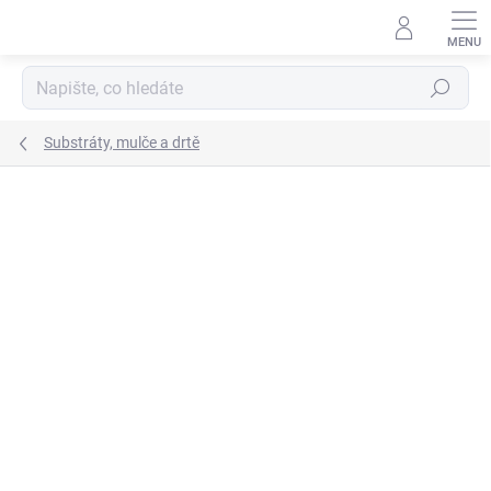
Přejít
na
obsah
Hledat
Substráty, mulče a drtě
Neohodnoceno
Podrobnosti hodnocení