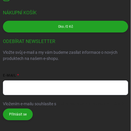
NÁKUPNÍ KOŠÍK
0
ks /
0 Kč
ODEBÍRAT NEWSLETTER
Vložte svůj e-mail a my vám budeme zasílat informace o nových
produktech na našem e-shopu.
E-MAIL
Vložením e-mailu souhlasíte s
podmínkami ochrany osobních údajů
Přihlásit se