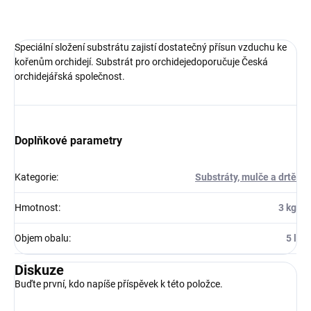
ZEPTAT SE
Speciální složení substrátu zajistí dostatečný přísun vzduchu ke
kořenům orchidejí. Substrát pro orchidejedoporučuje Česká
orchidejářská společnost.
Doplňkové parametry
Kategorie
:
Substráty, mulče a drtě
Hmotnost
:
3 kg
Objem obalu
:
5 l
Diskuze
Buďte první, kdo napíše příspěvek k této položce.