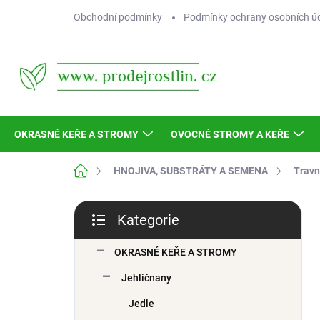
Přejít
Obchodní podmínky
Podmínky ochrany osobních ú
na
obsah
OKRASNÉ KEŘE A STROMY
OVOCNÉ STROMY A KEŘE
Domů
HNOJIVA, SUBSTRÁTY A SEMENA
Travn
P
Kategorie
o
Přeskočit
s
kategorie
t
OKRASNÉ KEŘE A STROMY
r
Jehličnany
a
n
Jedle
n