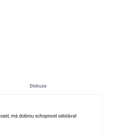
−
+
Přidat do košíku
ILNÍ INFORMACE
ZEPTAT SE
Diskuze
í cest, má dobrou schopnost odolávat