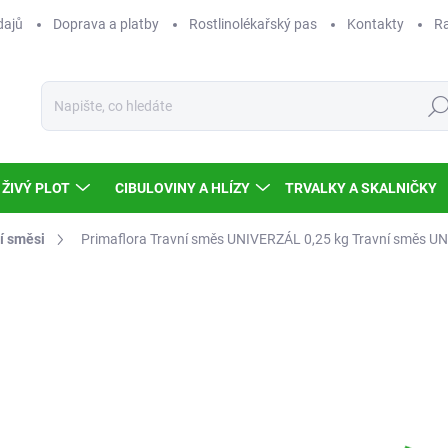
dajů
Doprava a platby
Rostlinolékařský pas
Kontakty
Ra
Hled
ŽIVÝ PLOT
CIBULOVINY A HLÍZY
TRVALKY A SKALNIČKY
í směsi
Primaflora Travní směs UNIVERZÁL 0,25 kg
Travní směs UN
Neohodnoceno
Podrobnosti hodnocení
68
60,
Měr
SKL
cena