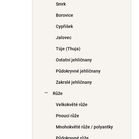
Smrk
í
p
Borovice
a
n
Cypřišek
e
Jalovec
l
Túje (Thuja)
Ostatní jehličnany
Půdokryvné jehličnany
Zakrslé jehličnany
Růže
Velkokvěté růže
Pnoucí růže
Mnohokvěté růže / polyantky
Půdokryvné růže