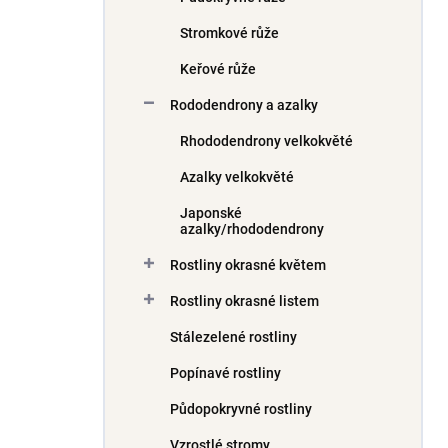
Stromkové růže
Keřové růže
Rododendrony a azalky
Rhododendrony velkokvěté
Azalky velkokvěté
Japonské
azalky/rhododendrony
Rostliny okrasné květem
Rostliny okrasné listem
Stálezelené rostliny
Popínavé rostliny
Půdopokryvné rostliny
Vzrostlé stromy