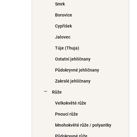
Smrk
í
p
Borovice
a
n
Cypřišek
e
Jalovec
l
Túje (Thuja)
Ostatní jehličnany
Půdokryvné jehličnany
Zakrslé jehličnany
Růže
Velkokvěté růže
Pnoucí růže
Mnohokvěté růže / polyantky
Půdokryvné růže