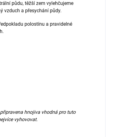
utrální půdu, těžší zem vylehčujeme
ý vzduch a přesychání půdy.
ředpokladu polostínu a pravidelné
h.
připravena hnojiva vhodná pro tuto
 nejvíce vyhovovat.