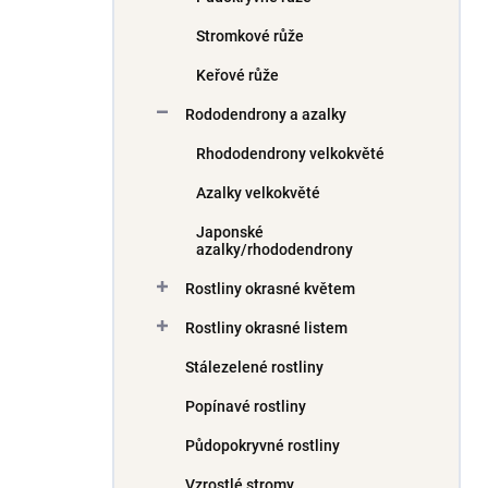
Stromkové růže
Keřové růže
Rododendrony a azalky
Rhododendrony velkokvěté
Azalky velkokvěté
Japonské
azalky/rhododendrony
Rostliny okrasné květem
Rostliny okrasné listem
Stálezelené rostliny
Popínavé rostliny
Půdopokryvné rostliny
Vzrostlé stromy