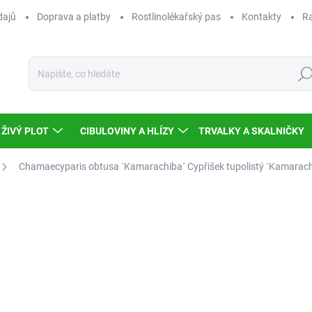
dajů
Doprava a platby
Rostlinolékařský pas
Kontakty
Ra
Hled
ŽIVÝ PLOT
CIBULOVINY A HLÍZY
TRVALKY A SKALNIČKY
Chamaecyparis obtusa ´Kamarachiba´
Cypřišek tupolistý ´Kamarac
Neohodnoceno
Podrobnosti hodnocení
34
306
Měr
SKL
cena