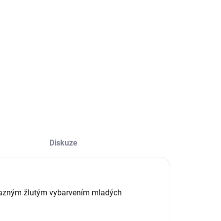
−
+
Přidat do košíku
ILNÍ INFORMACE
ZEPTAT SE
Diskuze
výrazným žlutým vybarvením mladých