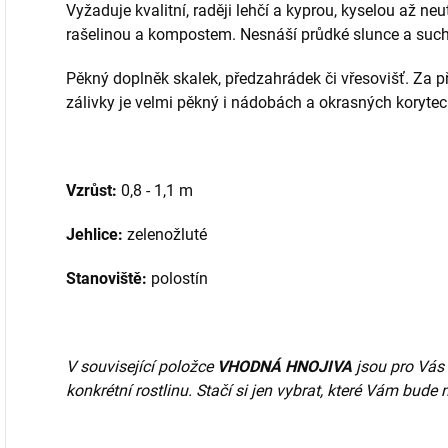
Vyžaduje kvalitní, raději lehčí a kyprou, kyselou až ne
rašelinou a kompostem. Nesnáší průdké slunce a such
Pěkný doplněk skalek, předzahrádek či vřesovišť. Za p
zálivky je velmi pěkný i nádobách a okrasných korytec
Vzrůst:
0,8 - 1,1 m
Jehlice:
zelenožluté
Stanoviště:
polostín
V související položce
VHODNÁ HNOJIVA
jsou pro Vás 
konkrétní rostlinu. Stačí si jen vybrat, které Vám bude