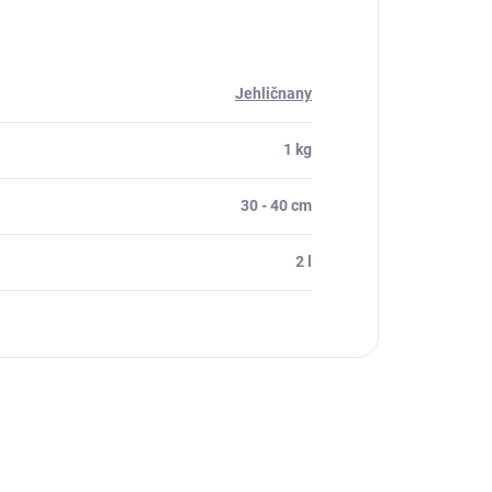
Jehličnany
1 kg
30 - 40 cm
2 l