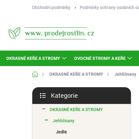
Přejít
Obchodní podmínky
Podmínky ochrany osobních ú
na
obsah
OKRASNÉ KEŘE A STROMY
OVOCNÉ STROMY A KEŘE
Domů
OKRASNÉ KEŘE A STROMY
Jehličnany
P
Kategorie
o
Přeskočit
s
kategorie
t
OKRASNÉ KEŘE A STROMY
r
Jehličnany
a
n
Jedle
n